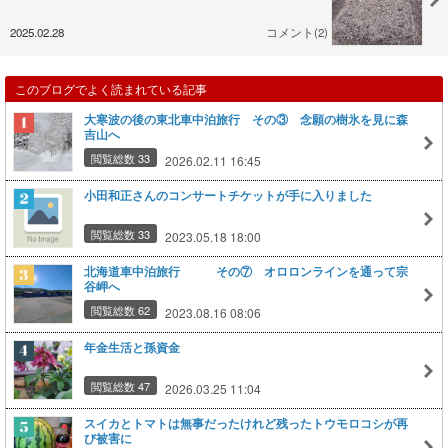
2025.02.28
コメント(2)
このブログでよく読まれている記事
大寒波の後の東北車中泊旅行 その③ 念願の樹氷を見に森
吉山へ
閲覧総数 33
2026.02.11 16:45
小田和正さんのコンサートチケットが手に入りました
閲覧総数 33
2023.05.18 18:00
北海道車中泊旅行 その⑦ オロロンラインを通って宗
谷岬へ
閲覧総数 62
2023.08.16 08:06
年金生活と孫資金
閲覧総数 47
2026.03.25 11:04
スイカとトマトは無事だったけれど残ったトウモロコシが再
び被害に