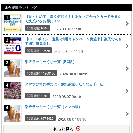
総合記事ランキング
【賢く貯めて、賢く使おう！】あなたに合ったカードを選ん
で支払いをお得に！✨
閲覧総数 6846
2026.08.07 11:00
【3,000ポイント進呈×抽選キャンペーン実施中】楽天でんき
で固定費見直し
閲覧総数 19835
2026.08.04 11:00
楽天ラッキーくじ一覧（PC版）
閲覧総数 11200180
2026.08.07 08:35
スマホは常に手元に・微笑み返したくなる千日紅
閲覧総数 1912
2026.08.07 00:10
楽天ラッキーくじ一覧（スマホ版）
閲覧総数 8779425
2026.08.07 08:36
もっと見る