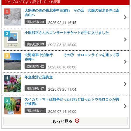
このブログでよく読まれている記事
大寒波の後の東北車中泊旅行 その③ 念願の樹氷を見に森
吉山へ
閲覧総数 33
2026.02.11 16:45
小田和正さんのコンサートチケットが手に入りました
閲覧総数 33
2023.05.18 18:00
北海道車中泊旅行 その⑦ オロロンラインを通って宗
谷岬へ
閲覧総数 62
2023.08.16 08:06
年金生活と孫資金
閲覧総数 47
2026.03.25 11:04
スイカとトマトは無事だったけれど残ったトウモロコシが再
び被害に
閲覧総数 21
2026.07.14 16:00
もっと見る