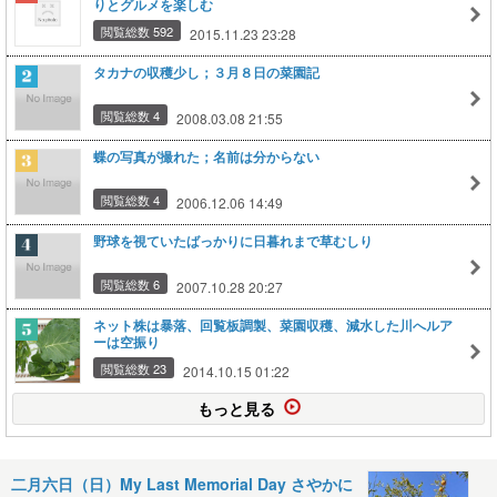
りとグルメを楽しむ
閲覧総数 592
2015.11.23 23:28
タカナの収穫少し；３月８日の菜園記
閲覧総数 4
2008.03.08 21:55
蝶の写真が撮れた；名前は分からない
閲覧総数 4
2006.12.06 14:49
野球を視ていたばっかりに日暮れまで草むしり
閲覧総数 6
2007.10.28 20:27
ネット株は暴落、回覧板調製、菜園収穫、減水した川へルア
ーは空振り
閲覧総数 23
2014.10.15 01:22
もっと見る
二月六日（日）My Last Memorial Day さやかに