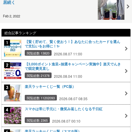
居続く
Feb 2, 2022
総合記事ランキング
【賢く貯めて、賢く使おう！】あなたに合ったカードを選ん
で支払いをお得に！✨
閲覧総数 13820
2026.08.07 11:00
【3,000ポイント進呈×抽選キャンペーン実施中】楽天でんき
で固定費見直し
閲覧総数 21378
2026.08.04 11:00
楽天ラッキーくじ一覧（PC版）
閲覧総数 11202093
2026.08.07 08:35
スマホは常に手元に・微笑み返したくなる千日紅
閲覧総数 2365
2026.08.07 00:10
楽天ラッキーくじ一覧（スマホ版）