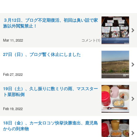
３月12日、ブログ不定期復活、初回は臭い話で家
族以外閲覧禁止！
Mar 11, 2022
コメント(1)
27日（日）、ブログ暫く休止にしました
Feb 27, 2022
19日（土）、久し振りに数ミリの雨、マススター
ト菜那転倒
Feb 19, 2022
18日（金）、カー女ロコソ快挙決勝進出、鹿児島
からの到来物