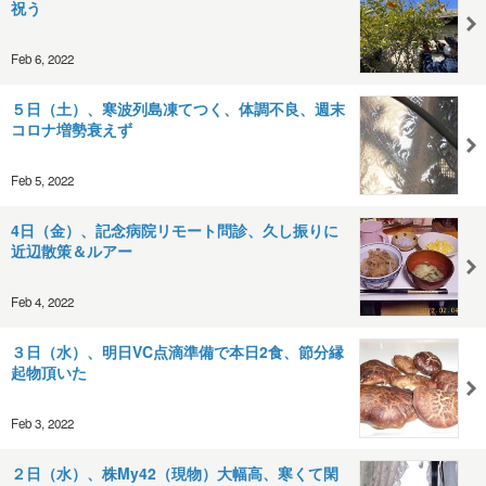
祝う
Feb 6, 2022
５日（土）、寒波列島凍てつく、体調不良、週末
コロナ増勢衰えず
Feb 5, 2022
4日（金）、記念病院リモート問診、久し振りに
近辺散策＆ルアー
Feb 4, 2022
３日（水）、明日VC点滴準備で本日2食、節分縁
起物頂いた
Feb 3, 2022
２日（水）、株My42（現物）大幅高、寒くて閑