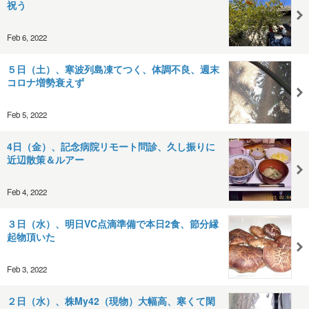
祝う
Feb 6, 2022
５日（土）、寒波列島凍てつく、体調不良、週末
コロナ増勢衰えず
Feb 5, 2022
4日（金）、記念病院リモート問診、久し振りに
近辺散策＆ルアー
Feb 4, 2022
３日（水）、明日VC点滴準備で本日2食、節分縁
起物頂いた
Feb 3, 2022
２日（水）、株My42（現物）大幅高、寒くて閑