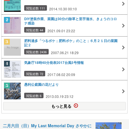
閲覧総数 111
2014.10.30 00:10
DIY塗装作業、菜園は30分の除草と里芋潅水、きょうのコロ
ナ感染
閲覧総数 44
2021.09.01 23:22
肥料過多「つるボケ；肥料ボケ」のこと；６月２１日の菜園
記２
閲覧総数 2436
2007.06.21 18:29
気象庁18時40分発表2017台風5号情報
閲覧総数 72
2017.08.02 20:09
愚利公庭園の花だより
閲覧総数 6
2013.03.19 23:12
もっと見る
二月六日（日）My Last Memorial Day さやかに