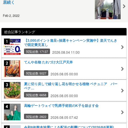
居続く
Feb 2, 2022
総合記事ランキング
【3,000ポイント進呈×抽選キャンペーン実施中】楽天でんき
で固定費見直し
閲覧総数 17137
2026.08.04 11:00
てんや名物 たれづけ大江戸天丼
閲覧総数 5027
2026.08.05 00:00
夏に切り戻しで繰り返し花を咲かせる植物 ペチュニア バー
ベナ…
閲覧総数 6658
2026.08.05 00:00
高輪ゲートウェイで乳癌手術前のK子を励ます会
閲覧総数 2822
2026.08.05 07:42
令和8年熊本地震による配送の影響について(2026/8/6更新)