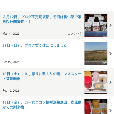
３月12日、ブログ不定期復活、初回は臭い話で家
族以外閲覧禁止！
Mar 11, 2022
コメント(1)
27日（日）、ブログ暫く休止にしました
Feb 27, 2022
19日（土）、久し振りに数ミリの雨、マススター
ト菜那転倒
Feb 19, 2022
18日（金）、カー女ロコソ快挙決勝進出、鹿児島
からの到来物