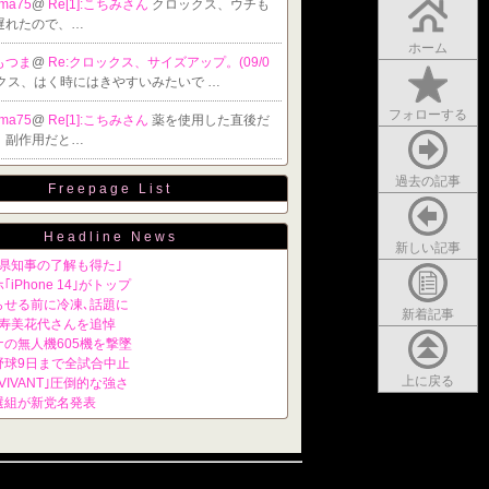
ama75
@
Re[1]:こちみさん
クロックス、ウチも
遅れたので、…
ホーム
もつま
@
Re:クロックス、サイズアップ。(09/0
クス、はく時にはきやすいみたいで …
フォローする
ama75
@
Re[1]:こちみさん
薬を使用した直後だ
、副作用だと…
過去の記事
Freepage List
Headline News
新しい記事
県知事の了解も得た｣
iPhone 14｣がトップ
らせる前に冷凍､話題に
新着記事
･寿美花代さんを追悼
の無人機605機を撃墜
野球9日まで全試合中止
上に戻る
VIVANT｣圧倒的な強さ
選組が新党名発表