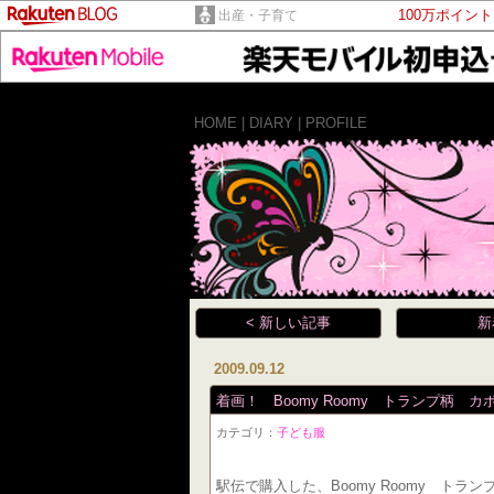
100万ポイン
出産・子育て
HOME
|
DIARY
|
PROFILE
< 新しい記事
新
2009.09.12
着画！ Boomy Roomy トランプ柄
カテゴリ：
子ども服
駅伝で購入した、Boomy Roomy ト