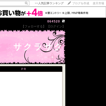
>>
人気記事ランキング
ブログを作成
楽天市場
064520
【フォローする】
【ログイン】
【毎日開催】
15記事にいいね！で1ポイント
10秒滞在
サクラサク
いいね!
--
/
--
PR