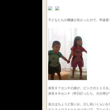
子どもたちの機嫌が良かったので、早速着
身長９７センチの娘が、ピンクの１１０を
身長８８センチ（昨日計ったら、大分伸び
長さはちょうど良いか、少し長いくらいか
ウエストは２人ともガバガバで、アジャス