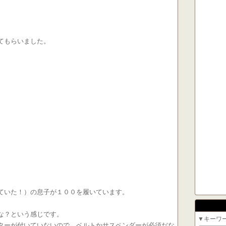
てもらいました。
。
ていた！）の息子が１００を履いています。
な？という感じです。
▼キーワ
ターが付いていないので、ベルトかサスペンダーが必須だな