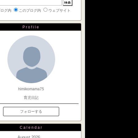
ブログ内
このブログ内
ウェブサイト
Profile
himikomama75
育児日記
フォローする
Calendar
August 2026