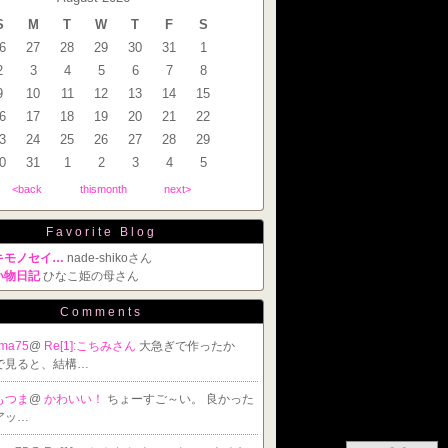
S
M
T
W
T
F
S
6
27
28
29
30
31
1
2
3
4
5
6
7
8
9
10
11
12
13
14
15
6
17
18
19
20
21
22
3
24
25
26
27
28
29
0
31
1
2
3
4
5
<back
thismonth
next>
Favorite Blog
キモノセイ…
nade-shikoさん
い物日記
ひなこ姫の母さん
Comments
ama75
@
Re[1]:こちみさん
大急ぎで作ったか
で見ると、結構…
もつま
@
かわいい！
ちょーすご～い。 良かった
アッ…