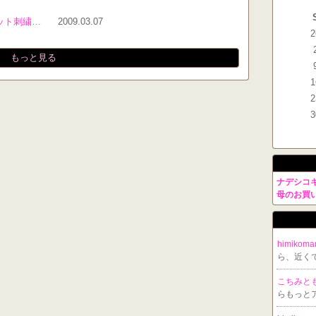
ケット刺繍…
2009.03.07
2
もっと見る
1
2
3
ナデシコ
母のお買
himikom
ら、近く
こちみと
らもっと