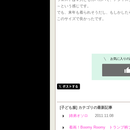
～という感じです。
でも、来年も着られそうだし、もしかした
このサイズで良かったです。
お気に入りの
[子ども服] カテゴリの最新記事
姉弟オソロ
2011.11.08
着画！Boomy Roomy トランプ