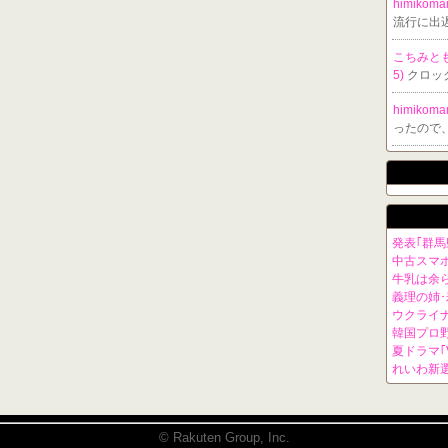
himikom
流行に出
こちみと
5)
クロッ
himikom
ったので
発表｢群馬
中古スマホ｢
牛乳は余
義理の姉
ウクライナ
韓国プロ
夏ドラマ｢
れいわ新
© Rakuten Group, Inc.