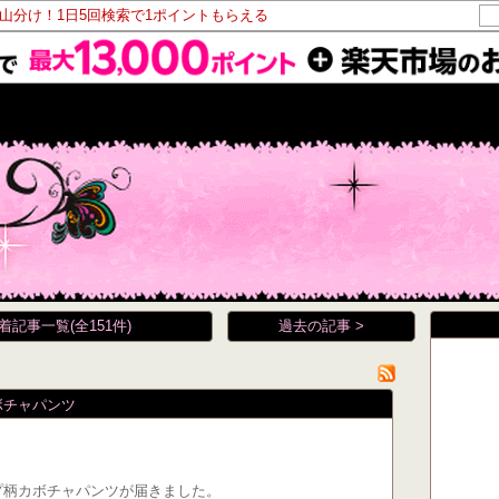
ト山分け！1日5回検索で1ポイントもらえる
着記事一覧(全151件)
過去の記事 >
 カボチャパンツ
ランプ柄カボチャパンツが届きました。