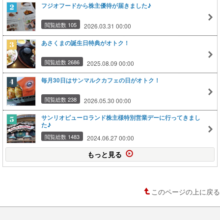
フジオフードから株主優待が届きました♪
閲覧総数 105
2026.03.31 00:00
あさくまの誕生日特典がオトク！
閲覧総数 2686
2025.08.09 00:00
毎月30日はサンマルクカフェの日がオトク！
閲覧総数 238
2026.05.30 00:00
サンリオピューロランド株主様特別営業デーに行ってきまし
た♪
閲覧総数 1483
2024.06.27 00:00
もっと見る
このページの上に戻る