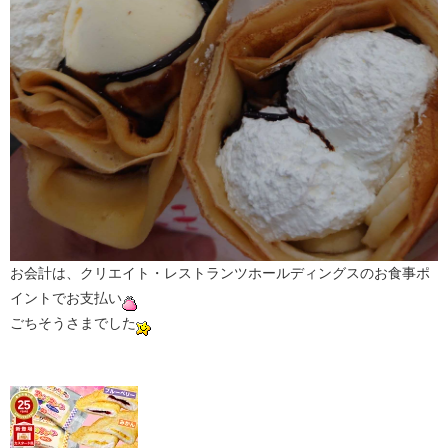
お会計は、クリエイト・レストランツホールディングスのお食事ポ
イントでお支払い
ごちそうさまでした