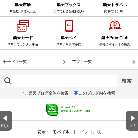
楽天市場
楽天ブックス
楽天トラベル
商品数は1億点以上
いつでも全品送料無料
簡単宿泊予約！
楽天カード
楽天ペイ
楽天PointClub
スマホでカンタン申込
スマホをお財布に
手軽にポイントを確認
サービス一覧
アプリ一覧
楽天ブログ全体を検索
このブログ内を検索
新しい
過去
表示 :
モバイル
|
パソコン版