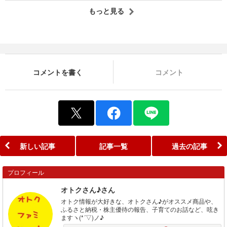
もっと見る
コメントを書く
コメント
新しい記事
記事一覧
過去の記事
プロフィール
オトクさん♪さん
オトク情報が大好きな、オトクさん♪がオススメ商品や、
ふるさと納税・株主優待の報告、子育てのお話など、呟き
ますヽ(*´▽)ノ♪