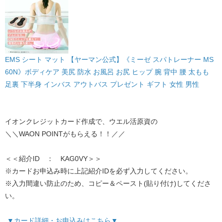
EMS シート マット 【ヤーマン公式】《ミーゼ スパトレーナー MS
60N》ボディケア 美尻 防水 お風呂 お尻 ヒップ 腕 背中 腰 太もも
足裏 下半身 インバス アウトバス プレゼント ギフト 女性 男性
イオンクレジットカード作成で、ウエル活原資の
＼＼WAON POINTがもらえる！！／／
＜＜紹介ID ： KAG0VY＞＞
※カードお申込み時に上記紹介IDを必ず入力してください。
※入力間違い防止のため、コピー＆ペースト(貼り付け)してくださ
い。
▼カード詳細・お申込みはこちら▼