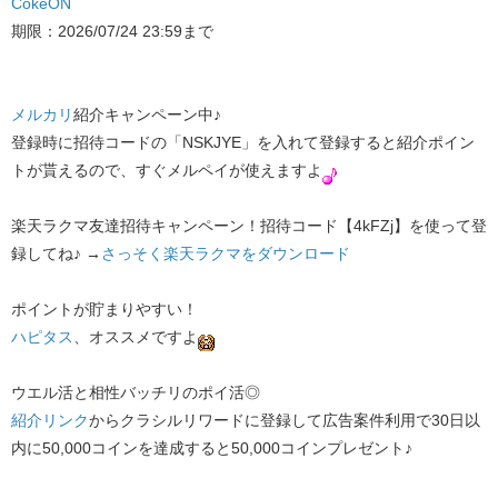
CokeON
期限：2026/07/24 23:59まで
メルカリ
紹介キャンペーン中♪
登録時に招待コードの「NSKJYE」を入れて登録すると紹介ポイン
トが貰えるので、すぐメルペイが使えますよ
楽天ラクマ友達招待キャンペーン！招待コード【4kFZj】を使って登
録してね♪ →​
さっそく楽天ラクマをダウンロード
ポイントが貯まりやすい！
ハピタス
​、オススメですよ
ウエル活と相性バッチリのポイ活◎
紹介リンク
​からクラシルリワードに登録して広告案件利用で30日以
内に50,000コインを達成すると50,000コインプレゼント♪