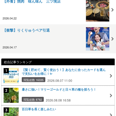
【外食】焼肉 味ん味ん 三ツ境店
2026.04.22
【衝撃】りくりゅうペア引退
2026.04.17
総合記事ランキング
【賢く貯めて、賢く使おう！】あなたに合ったカードを選ん
で支払いをお得に！✨
閲覧総数 16335
2026.08.07 11:00
暑さに強い！マリーゴールドと日々草の種を採ろう！
閲覧総数 8782
2026.08.08 16:58
百日草を長く楽しみたい