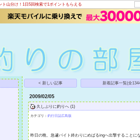
イント山分け！1日5回検索で1ポイントもらえる
< 新しい記事
新着記事一覧(全1344
2009/02/05
久しぶりに釣りへ
(1)
カテゴリ：
釣行日誌広島版
昨日の晩、急遽バイト終わりにめばるingへ出撃すること