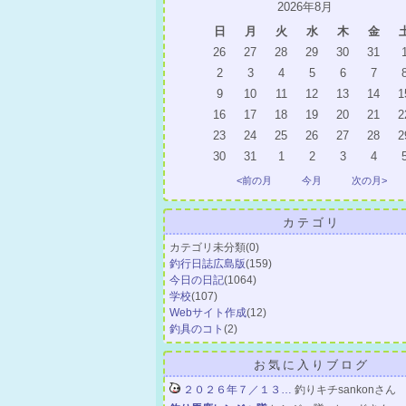
2026年8月
日
月
火
水
木
金
26
27
28
29
30
31
2
3
4
5
6
7
9
10
11
12
13
14
1
16
17
18
19
20
21
2
23
24
25
26
27
28
2
30
31
1
2
3
4
<前の月
今月
次の月>
カテゴリ
カテゴリ未分類
(0)
釣行日誌広島版
(159)
今日の日記
(1064)
学校
(107)
Webサイト作成
(12)
釣具のコト
(2)
お気に入りブログ
２０２６年７／１３…
釣りキチsankonさん