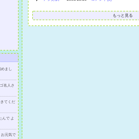
もっと見る
初めまし
ゴ名人さ
できてくだ
たんで よ
＞お元気で