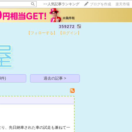
>>
人気記事ランキング
ブログを作成
楽天市場
359272
【フォローする】
【ログイン】
【毎日開催】
15記事にいいね！で1ポイント
10秒滞在
いいね!
--
/
--
件)
過去の記事 >
になり、先日納車された車の試走も兼ねて一