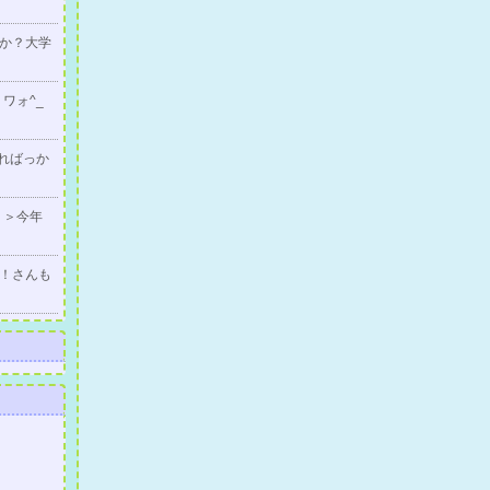
か？大学
ワォ^_
こればっか
 ＞今年
！さんも