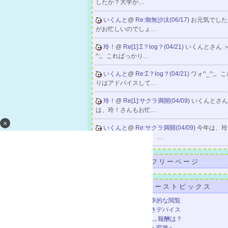
したか？大学が…
いくんと
@
Re:御無沙汰(06/17)
お元気でした
がお忙しいのでしょ…
玲！
@
Re[1]:Σ？log？(04/21)
いくんとさん ＞
^;。こればっかり…
いくんと
@
Re:Σ？log？(04/21)
ワォ^_^;。
りはアドバイスして…
玲！
@
Re[1]:サクラ満開(04/09)
いくんとさん
は、玲！さんもお忙…
×
いくんと
@
Re:サクラ満開(04/09)
今年は、玲
お忙しいようですし、…
フリーページ
ニューストピックス
｢コレクション｣で効率的な閲覧
脳汁感に驚くお絵描きデバイス
事前登録者数100万人､報酬は？