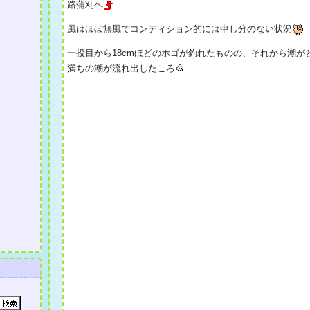
路蒲刈へ
風はほぼ無風でコンディション的には申し分のない状況
一投目から18cmほどのホゴが釣れたものの、それから潮
満ちの潮が流れ出したころ