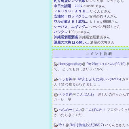
釣り馬鹿レンジャ隊
レンジャ隊 レッドさん
今日の話題 2007
nike3618さん
ＰＲＵＳＳＩＡＮ Ｂ…
いくんとさん
安浦発！ロッドクラ…
安浦の釣り人さん
ワルが教える！成功…
ｋｉｎｇ6989さん
シーバス、エギング…
シーバス野郎！さん
ハシクレ
190masaさん
沖縄居酒屋洒楽
沖縄居酒屋洒楽さん
酒屋の大将 ほろ酔い…
酒屋の大将さん
コメント新着
cherrygoodbay
@
Re:28cmのメバル(03/10)
て。 とってもおっきいメバルで…
ベラ名神
@
Re:久しぶりに釣りへ(02/05)
カサ
ん！笑 今度また行きましょ…
ベラ名神
@
こんばんわ
新しいの作ったん
さ～い 笑
べらめーじん♪
@
こんばんわ！
ブログつくっ
かったらきてくだ…
玲！
@
Re[1]:御無沙汰(06/17)
いくんとさん 