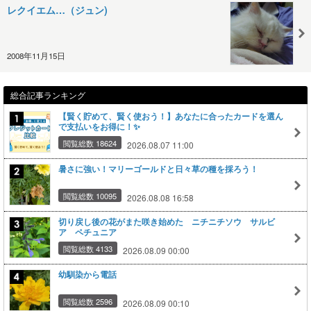
レクイエム…（ジュン)
2008年11月15日
総合記事ランキング
【賢く貯めて、賢く使おう！】あなたに合ったカードを選ん
で支払いをお得に！✨
閲覧総数 18624
2026.08.07 11:00
暑さに強い！マリーゴールドと日々草の種を採ろう！
閲覧総数 10095
2026.08.08 16:58
切り戻し後の花がまた咲き始めた ニチニチソウ サルビ
ア ペチュニア
閲覧総数 4133
2026.08.09 00:00
幼馴染から電話
閲覧総数 2596
2026.08.09 00:10