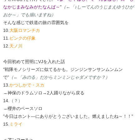
なかじまみなみがたなんば～
"
（←「♪しーてんのうじまえゆうひが
おか～」でも揃いますね）
そんな感じで鉄道の旅の雰囲気を
10.
大阪ロマンチカ
11.
ピンクの仔象
12.
天ノ川
今回初めて照明にVJを入れた話
"戦隊モノシリーズに似てるかも。ジンジンサンサンムンムン
で”
（←「みのる」だからミンミンじゃダメですか？）
13.
かつしかで・スカ
→神保のドラムソロ→2人踊りながら戻る
14.
（？）
→櫻井のベースソロ
"今日はホント―にありがとうございました。燃えましたね～！！"
15.
ミライ
＜アンコール＞