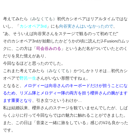
考えてみたら
（みなくても）
初代カシオペアはリアルタイムではな
いし、「
カシオペア3rd
」にも
向谷実さんはいなかったので
、
"あ、そういえば向谷実さんをステージで観るのって初めてだ"
そのカシオペア3rdが始動したかどうかの頃に読んだJ-Fusionのムッ
クに、この方は「
司会谷みのる
」というあだ名がついていたとのく
だりを見た憶えがあり、
今回なるほどと思ったのでした。
これまた考えてみたら
（みなくても）
かつしかトリオは…初代カシ
オペアで
野呂一生
さんがいない形態ですねぇ。
となると、
メロディーは向谷さんのキーボードだけが担うことにな
るため、リズム隊とメロディー隊の両方を担う櫻井さんの腕がます
ます重要となり
、引き立つというわけか…
私は結婚以来、櫻井さんのステージを観ていませんでしたが、しば
らくぶりに行って今回ならではの魅力に触れることができました。
また、この日は「音楽と一緒に旅をしている」感じのVJも良かった
です。