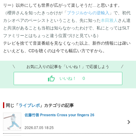
リー）以外にしても世界が広がって楽しそうだ…と思います。
（櫻井さんを知ったきっかけが「
ブラジルからの逆輸入
」で、初代
カシオペアのベーシストということも、先に知った
本田雅人
さん達
と共演があることも当初は知らなかったわけで、私にとってはSLT
ファミリーとはちょっと違う位置づけと見ている）
テレビを捨てて音楽番組を見なくなった以上、新作の情報には疎い
といえども、CDを聴くのは今でも幅広い方ですから。
お気に入りの記事を「いいね！」で応援しよう
いいね！
0
同じ「
ライブレポ
」カテゴリの記事
佐藤竹善 Presents Cross your fingers 26
2026.07.05 18:25