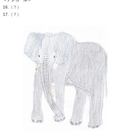
16.
（？）
17.
（？）