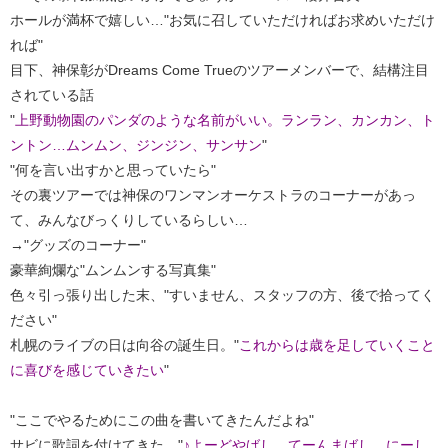
ホールが満杯で嬉しい…"お気に召していただければお求めいただけ
れば"
目下、神保彰がDreams Come Trueのツアーメンバーで、結構注目
されている話
"
上野動物園のパンダのような名前がいい。ランラン、カンカン、ト
ントン…ムンムン、ジンジン、サンサン
"
"何を言い出すかと思っていたら"
その裏ツアーでは神保のワンマンオーケストラのコーナーがあっ
て、みんなびっくりしているらしい…
→"グッズのコーナー"
豪華絢爛な"ムンムンする写真集"
色々引っ張り出した末、"すいません、スタッフの方、後で拾ってく
ださい"
札幌のライブの日は向谷の誕生日。"
これからは歳を足していくこと
に喜びを感じていきたい
"
"ここでやるためにこの曲を書いてきたんだよね"
サビに歌詞を付けてきた。"
♪よーどやばし、てーんまばし、にーし