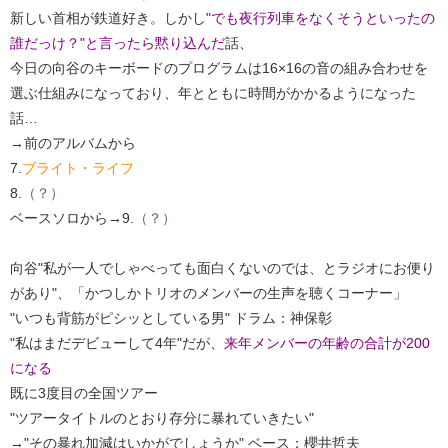
新しい首相が鉄道好き。しかし
"でも夜行列車をなくそうといったの
誰だっけ？"と言ったら黙り込んだ
話、
今日の向谷のキーボードのプログラムは16×16の音の組み合わせを
選ぶ仕組みになっており、年とともに時間がかかるようになった
話…
→前のアルバムから
7.
ブライト・ライフ
8.
（？）
ベースソロから→9.
（？）
向谷"私が一人でしゃべっても面白くないのでは、とラジオにお便り
があり"、「かつしかトリオのメンバーの生声を聴くコーナー」
"いつも背筋がピシッとしている男" ドラム：神保彰
"私はまだデビューして4年"だが、
来年メンバーの年齢の合計が200
になる
既に3度目の全国ツアー
"ツアータイトルのとおり存分に暴れていきたい"
→"その暴れ加減はいかがでしょうか" ベース：櫻井哲夫