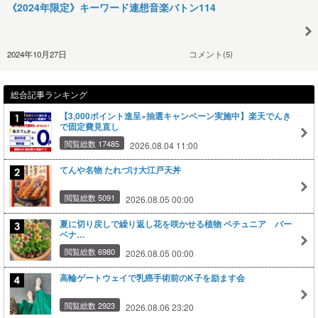
《2024年限定》キーワード連想音楽バトン114
2024年10月27日
コメント(5)
総合記事ランキング
【3,000ポイント進呈×抽選キャンペーン実施中】楽天でんき
で固定費見直し
閲覧総数 17485
2026.08.04 11:00
てんや名物 たれづけ大江戸天丼
閲覧総数 5091
2026.08.05 00:00
夏に切り戻しで繰り返し花を咲かせる植物 ペチュニア バー
ベナ…
閲覧総数 6980
2026.08.05 00:00
高輪ゲートウェイで乳癌手術前のK子を励ます会
閲覧総数 2923
2026.08.06 23:20