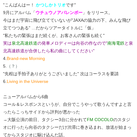
"こんばんはー！
かつしかトリオ
です"
9月にアルバム「
ウチュウノアバレンボー
」をリリース。
今はまだ宇宙に飛び立てていないが"JAXAの協力の下、みんな飛び
立てつつある" …だからツアータイトルに「仮」
"私たちの緊張はまだ続くが、お客さんの緊張も続く"
実は
泉北高速鉄道
の発車メロディーは向谷の作なので"
南海電鉄
と泉
北高速鉄道が合併したら私の曲にしてください"
4.
Brand-new Morning
5.
（？）
"先程は手拍子ありがとうございました" 次はコーラスを要請
6.
Living in the Universe
ニューアルバムから6曲
コール＆レスポンスというが、自分でこうやって歌うんですよと言
ったらこっちサイドから評判が悪かった
→大阪公演の前日、タクシー3台に分かれて
FM COCOLO
のスタジ
オに行ったら向谷のタクシーだけ渋滞に巻き込まれ、放送が始まっ
てからスタジオに駆け込んだ話、