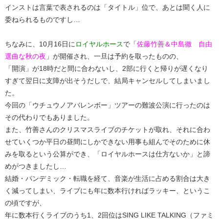
インストは言葉で表されるのは「タイトル」位で、あとは聞く人に
委ねられるものですし…
ちなみに、10月16日に
ロイヤルホース
で「
佐藤竹善＆中島徹 自由
選曲な秋の夜
」が開催され、一旦は予約を取ったものの、
「開演」が18時だと間に合わないし、2部に行くと帰りが遅くなり
すぎて翌日に支障が出そうだしで、結局キャンセルしてしまいまし
た。
今回の「ウチュウノアバレンボー」ツアーの難波公演に行ったのは
その代わりでもありました。
また、竹善さんのクリスマスライブのチケットが取れ、それに合わ
せていくつか平日の昼間にしかできない用事も組んでそのために休
みを取るという公算ができ、「ロイヤルホースは仕方ないか」と諦
めがつきましたし…
結婚・パンデミック・転職を経て、音楽が生活に占める割合は大き
く減ってしまい、ライブにも年に数本行ければラッキー、というこ
の頃ですが、
年に数本行くライブのうち1、2回位はSING LIKE TALKING（ファミ