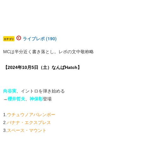
ライブレポ (190)
カテゴリ
MCは半分近く書き落とし。レポの文中敬称略
【2024年10月5日（土）なんばHatch】
向谷実
、イントロを弾き始める
→
櫻井哲夫
、
神保彰
登場
1.
ウチュウノアバレンボー
2.
バナナ・エクスプレス
3.
スペース・マウント