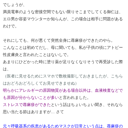
でしょうが、
満員電車のような密接空間でもない限りそこまでしてくる御仁は、
エロ男か容姿マウンターか知らんが、この場合は相手に問題がある
わけで。
それにしても、何が悪くて突然全身に蕁麻疹ができたのやら。
こんなことは初めてだし、母に聞いても、私が子供の頃にアトピー
性皮膚炎と言われたことはないしで。
あまりにひどかった時に塗り薬が足りなくなりそうで再受診した際
は、
（医者に見せるためにスマホで数枚撮影しておきましたが、こちら
はおどろおどろしくてお見せできませぬ）
明らかにアレルギーの原因物質がある場合以外は、血液検査などで
も原因が分からないことが多い
と言われました。
ストレスで蕁麻疹ができた
という話はちょいちょい聞き、それなら
思い当たる節はありますが… さて
元々呼吸器系の疾患があるためマスクが日常という点は、蕁麻疹の