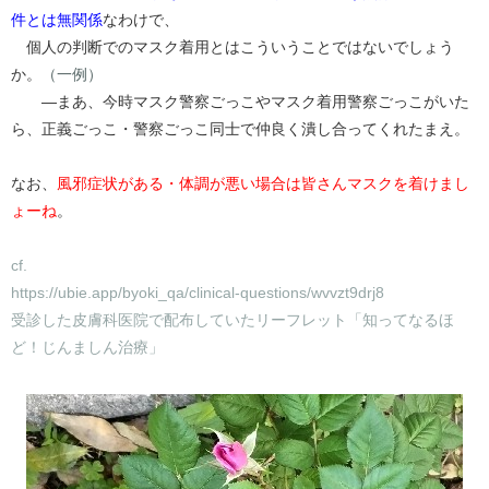
件とは無関係
なわけで、
個人の判断でのマスク着用とはこういうことではないでしょう
か。
（一例）
―まあ、今時マスク警察ごっこやマスク着用警察ごっこがいた
ら、正義ごっこ・警察ごっこ同士で仲良く潰し合ってくれたまえ。
なお、
風邪症状がある・体調が悪い場合は皆さんマスクを着けまし
ょーね
。
cf.
https://ubie.app/byoki_qa/clinical-questions/wvvzt9drj8
受診した皮膚科医院で配布していたリーフレット「知ってなるほ
ど！じんましん治療」