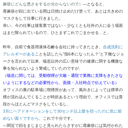
麻疹にどんな悪さをするか分からないので）
―となると、
蕁麻疹が顔に出ている間は日焼け止めだけ塗って、あとは大きめの
マスクをして仕事に行きました。
幸い、今の仕事は接客業ではない・少なくとも社外の人に会う場面
はまだ限られているので、ひとまずこれでごまかせる…と。
昨年、自前で食器用液体石鹸を会社に持ってきたとき、
合成洗剤に
アレルギーがある
ことを話したら"指6本になったん？"と下種なジョ
ークを言われて以来、喘息以外の広い意味での健康に関する機微な
事を知られないよう警戒していたのですが、
（喘息に関しては、受動喫煙が大敵・通院で業務に支障をきたさな
いようにするなどの必要性から、面接・入社時点で伝えている）
オフィスの裏の駐車場に喫煙所があって、風向きによっては煙草の
煙が流れ込んでくることが時折あるという理由で、オフィスでは普
段からほとんどマスクをしているし、
3月にヘアドネーションをして30センチ以上髪を切ったのに気に留
めない面々ですから
、これで十分です。
―間近で顔をまじまじと見られたらさすがに蕁麻疹には気付かれた