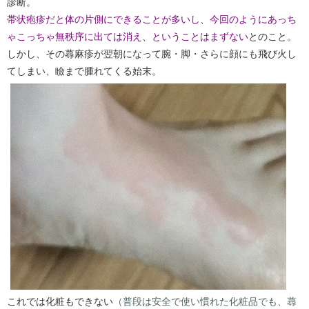
診断。
帯状疱疹だと体の片側にできることが多いし、今回のようにあっち
ゃこっちゃ無秩序に出ては消え、ということはまずない
とのこと。
しかし、その蕁麻疹が翌朝になって腕・脚・さらに顔にも飛び火し
てしまい、瞼まで腫れてくる始末。
これでは化粧もできない
（普段は安全で使い慣れた化粧品でも、蕁