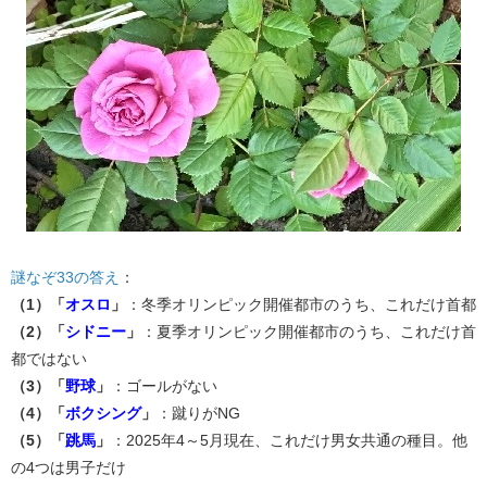
謎なぞ33の答え
：
（1）「
オスロ
」
：冬季オリンピック開催都市のうち、これだけ首都
（2）「
シドニー
」
：夏季オリンピック開催都市のうち、これだけ首
都ではない
（3）「
野球
」
：ゴールがない
（4）「
ボクシング
」
：蹴りがNG
（5）「
跳馬
」
：2025年4～5月現在、これだけ男女共通の種目。他
の4つは男子だけ