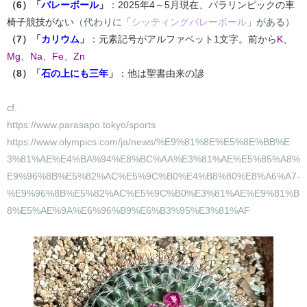
（6）「
バレーボール
」
：2025年4～5月現在、パラリンピックの車
椅子競技がない
（代わりに「
シッティングバレーボール
」がある）
（7）「
カリウム
」
：元素記号がアルファベット1文字。前から
K、
Mg、Na、Fe、Zn
（8）「
石の上にも三年
」
：他は聖書由来の諺
cf.
https://www.parasapo.tokyo/sports
https://www.olympics.com/ja/news/%E9%81%8E%E5%8E%BB%E
3%81%AE%E4%BA%94%E8%BC%AA%E3%81%AE%E5%85%A8%
E9%96%8B%E5%82%AC%E5%9C%B0%E4%B8%80%E8%A6%A7-
%E9%96%8B%E5%82%AC%E5%9C%B0%E3%81%AE%E9%81%B
8%E5%AE%9A%E6%96%B9%E6%B3%95%E3%81%AF