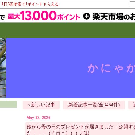
！1日5回検索で1ポイントもらえる
かにゃ
< 新しい記事
新着記事一覧(全3454件)
May 13, 2026
娘から母の日のプレゼントが届きました～公開す
た・・・（＾ｍ＾）））♪
(1)