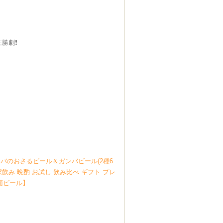
劇❗️
バのおさるビール＆ガンバビール(2種6
家飲み 晩酌 お試し 飲み比べ ギフト プレ
箕面ビール】