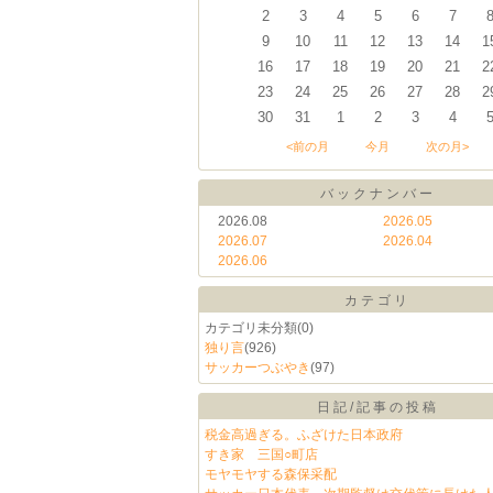
2
3
4
5
6
7
9
10
11
12
13
14
1
16
17
18
19
20
21
2
23
24
25
26
27
28
2
30
31
1
2
3
4
<前の月
今月
次の月>
バックナンバー
2026.08
2026.05
2026.07
2026.04
2026.06
カテゴリ
カテゴリ未分類
(0)
独り言
(926)
サッカーつぶやき
(97)
日記/記事の投稿
税金高過ぎる。ふざけた日本政府
すき家 三国○町店
モヤモヤする森保采配