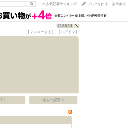
>>
人気記事ランキング
ブログを作成
楽天市場
116824
【フォローする】
【ログイン】
【毎日開催】
15記事にいいね！で1ポイント
10秒滞在
いいね!
--
/
--
件)
過去の記事 >