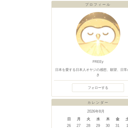
プロフィール
FREEy
日本を愛する日本人オヤジの感想、願望、日常
き
フォローする
カレンダー
2026年8月
日
月
火
水
木
金
26
27
28
29
30
31