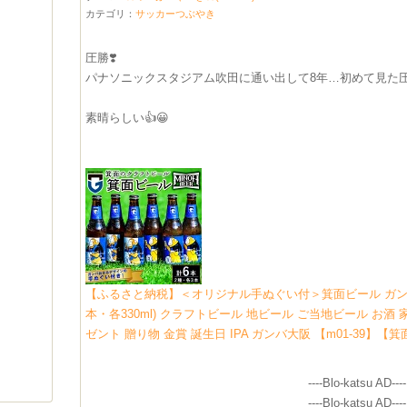
カテゴリ：
サッカーつぶやき
圧勝❣️
パナソニックスタジアム吹田に通い出して8年…初めて見た圧勝
素晴らしい👍😀
【ふるさと納税】＜オリジナル手ぬぐい付＞箕面ビール ガン
本・各330ml) クラフトビール 地ビール ご当地ビール お酒 
ゼント 贈り物 金賞 誕生日 IPA ガンバ大阪 【m01-39】【
----Blo-katsu AD----
----Blo-katsu AD----