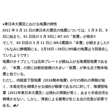
●東日本大震災における地震の特性
2011 年 3 月 11 日の東日本大震災の地震については、1 月 8 日、9
日に始まり、61 日目の 3 月 9日に M7.3の「前震」が発生‼️
そして、63 日目の 3 月 11 日に M9.0震源の「本震」が続きました‼️
（ちなみに静穏期にも、2月18日～28日にM5級の地震は３回発生し
ていたようです）
地震のタイプとしては北米プレートが跳ね上がる海溝型地震である
が、「本震」の前に比較的規模の大きい「前震」が来る点で熊本地
震と似ている。
ただし、内陸直下型地震（2016熊本地震）がその揺れの周期が短
く、木造住宅を倒壊させる傾向が顕著であるのに対して、海溝型地
震（2011年東日本大震災）は揺れの周期が長く、あまり木造住宅を
倒壊させない。しかし、津波による被害が生じる点の注意が必要で
ある。🌊⚡