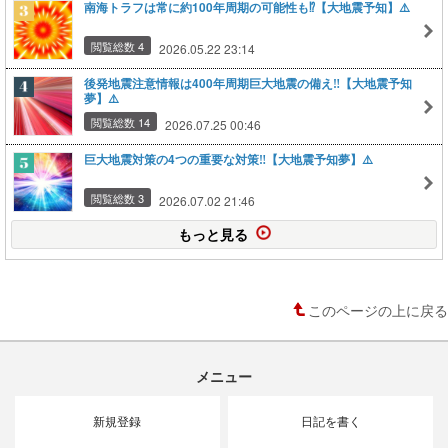
南海トラフは常に約100年周期の可能性も⁉️【大地震予知】⚠️
閲覧総数 4
2026.05.22 23:14
後発地震注意情報は400年周期巨大地震の備え‼️【大地震予知
夢】⚠️
閲覧総数 14
2026.07.25 00:46
巨大地震対策の4つの重要な対策‼️【大地震予知夢】⚠️
閲覧総数 3
2026.07.02 21:46
もっと見る
このページの上に戻る
メニュー
新規登録
日記を書く