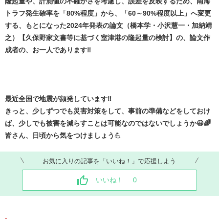
隆起量や、計測値の不確かさを考慮し、誤差を反映するため、南海
トラフ発生確率を「80%程度」から、「60～90%程度以上」へ変更
する、もとになった2024年発表の論文（橋本学・小沢慧一・加納靖
之）【久保野家文書等に基づく室津港の隆起量の検討】の、論文作
成者の、お一人であります‼️
最近全国で地震が頻発しています‼️
きっと、少しずつでも災害対策をして、事前の準備などをしておけ
ば、少しでも被害を減らすことは可能なのではないでしょうか😃🌈
皆さん、日頃から気をつけましょう
💪
お気に入りの記事を「いいね！」で応援しよう
いいね！
0