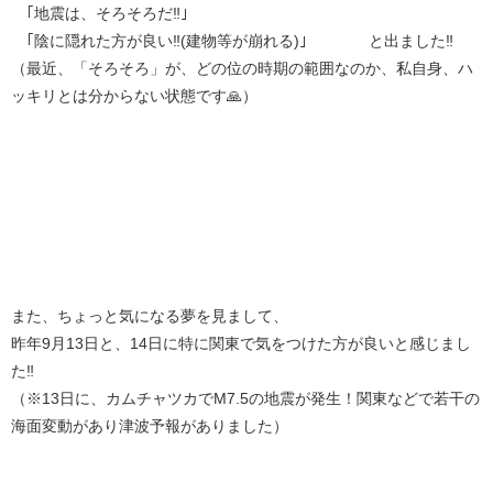
｢地震は、そろそろだ‼️｣
｢陰に隠れた方が良い‼️(建物等が崩れる)｣ と出ました‼️
（最近、「そろそろ」が、どの位の時期の範囲なのか、私自身、ハ
ッキリとは分からない状態です🙏）
また、ちょっと気になる夢を見まして、
昨年9月13日と、14日に特に関東で気をつけた方が良いと感じまし
た‼️
（※13日に、カムチャツカでM7.5の地震が発生！関東などで若干の
海面変動があり津波予報がありました）