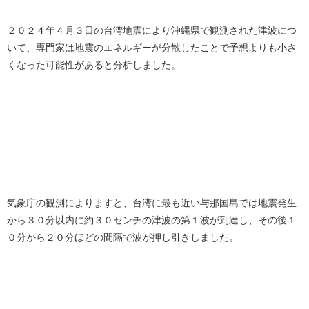
２０２４年４月３日の台湾地震により沖縄県で観測された津波につ
いて、専門家は地震のエネルギーが分散したことで予想よりも小さ
くなった可能性があると分析しました。
気象庁の観測によりますと、台湾に最も近い与那国島では地震発生
から３０分以内に約３０センチの津波の第１波が到達し、その後１
０分から２０分ほどの間隔で波が押し引きしました。