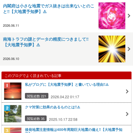
内閣府は小さな地震でガス抜きは出来ないとのこ
と‼️【大地震予知夢】⚠️
2026.06.11
南海トラフの謎とデータの精度につきまして‼️
【大地震予知夢】⚠️
2026.06.10
このブログでよく読まれている記事
私がブログに【大地震予知夢】と書いている理由‼️⚠️
閲覧総数 221
2026.04.22 01:17
クマ対策に効果のあるものとは‼️⚠️
閲覧総数 35
2025.10.17 22:58
後発地震注意情報は400年周期巨大地震の備え‼️【大地震予知