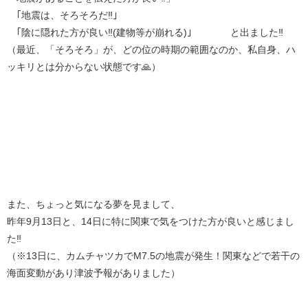
｢地震は、そろそろだ‼️｣
｢陰に隠れた方が良い‼️(建物等が崩れる)｣ と出ました‼️
（最近、「そろそろ」が、どの位の時期の範囲なのか、私自身、ハ
ッキリとは分からない状態です🙏）
また、ちょっと気になる夢を見まして、
昨年9月13日と、14日に特に関東で気をつけた方が良いと感じまし
た‼️
（※13日に、カムチャツカでM7.5の地震が発生！関東などで若干の
海面変動があり津波予報がありました）