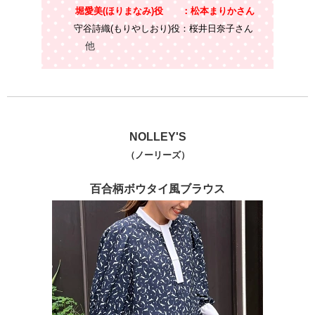
堀愛美(ほりまなみ)役 ：
松本まりかさん
​守谷詩織(もりやしおり)役：桜井日奈子さん​​
他​
NOLLEY'S
​（ノーリーズ）
百合柄ボウタイ風ブラウス