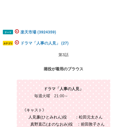
楽天市場 (3924359)
テーマ
ドラマ「人事の人見」 (27)
カテゴリ
第3話
堀役が着用のブラウス
ドラマ「人事の人見」
毎週火曜 21:00～
《キャスト》
​人見廉(ひとみれん)
役 ：
松田元太
さん
真野直己(まのなおみ)
役 ：
前田敦子
さん