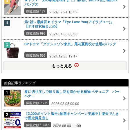
パンプス
閲覧総数 177
2024.07.24 15:32
第1話～最終回▶ドラマ「Eye Love You(アイラブユー)」
【テオ役衣装まとめ】
閲覧総数 893
2024.04.06 00:36
SPドラマ「グランメゾン東京」尾花夏樹役が使用のバッグ
閲覧総数 586
2024.12.30 19:17
もっと見る
総合記事ランキング
夏に切り戻しで繰り返し花を咲かせる植物 ペチュニア バー
ベナ…
閲覧総数 7562
2026.08.05 00:00
【3,000ポイント進呈×抽選キャンペーン実施中】楽天でんき
で固定費見直し
閲覧総数 19707
2026.08.04 11:00