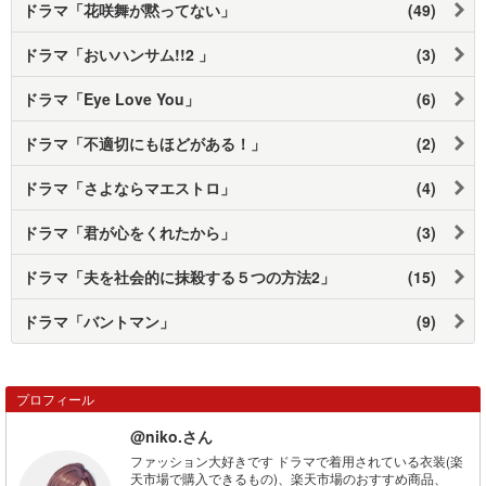
ドラマ「花咲舞が黙ってない」
(49)
ドラマ「おいハンサム!!2 」
(3)
ドラマ「Eye Love You」
(6)
ドラマ「不適切にもほどがある！」
(2)
ドラマ「さよならマエストロ」
(4)
ドラマ「君が心をくれたから」
(3)
ドラマ「夫を社会的に抹殺する５つの方法2」
(15)
ドラマ「バントマン」
(9)
プロフィール
@niko.さん
ファッション大好きです ドラマで着用されている衣装(楽
天市場で購入できるもの)、楽天市場のおすすめ商品、