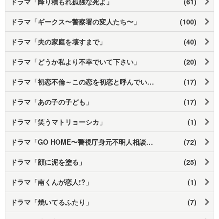
ドラマ「降り積もれ孤独な死よ」
(61)
ドラマ「ギークス〜警察署の変人たち〜」
(100)
ドラマ「夫の家庭を壊すまで」
(40)
ドラマ「どうか私より不幸でいて下さい」
(20)
ドラマ「初恋不倫～この恋を初恋と呼んでいいですか～」
(17)
ドラマ「あの子の子ども」
(17)
ドラマ「笑うマトリョーシカ」
(1)
ドラマ「GO HOME〜警視庁身元不明人相談室〜」
(72)
ドラマ「顔に泥を塗る」
(25)
ドラマ「南くんが恋人!?」
(1)
ドラマ「焼いてるふたり」
(7)