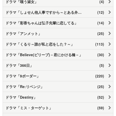
ドラマ「嗤う淑女」
(4)
ドラマ「しょせん他人事ですから～とある弁護士の本音の仕事～」
(12)
ドラマ「彩香ちゃんは弘子先輩に恋してる」
(14)
ドラマ「アンメット」
(25)
ドラマ「くるり～誰が私と恋をした？～」
(113)
ドラマ「Believe(ビリーブ)－君にかける橋－」
(30)
ドラマ「366日」
(5)
ドラマ「9ボーダー」
(220)
ドラマ「Re:リベンジ」
(25)
ドラマ「Destiny」
(52)
ドラマ「ミス・ターゲット」
(59)