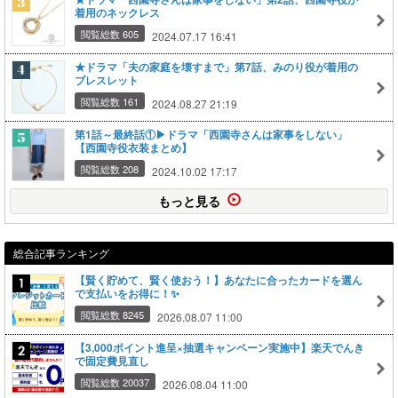
着用のネックレス
閲覧総数 605
2024.07.17 16:41
★ドラマ「夫の家庭を壊すまで」第7話、みのり役が着用の
ブレスレット
閲覧総数 161
2024.08.27 21:19
第1話～最終話①▶ドラマ「西園寺さんは家事をしない」
【西園寺役衣装まとめ】
閲覧総数 208
2024.10.02 17:17
もっと見る
総合記事ランキング
【賢く貯めて、賢く使おう！】あなたに合ったカードを選ん
で支払いをお得に！✨
閲覧総数 8245
2026.08.07 11:00
【3,000ポイント進呈×抽選キャンペーン実施中】楽天でんき
で固定費見直し
閲覧総数 20037
2026.08.04 11:00