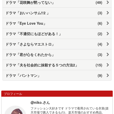
ドラマ「花咲舞が黙ってない」
(49)
ドラマ「おいハンサム!!2 」
(3)
ドラマ「Eye Love You」
(6)
ドラマ「不適切にもほどがある！」
(2)
ドラマ「さよならマエストロ」
(4)
ドラマ「君が心をくれたから」
(3)
ドラマ「夫を社会的に抹殺する５つの方法2」
(15)
ドラマ「バントマン」
(9)
プロフィール
@niko.さん
ファッション大好きです ドラマで着用されている衣装(楽
天市場で購入できるもの)、楽天市場のおすすめ商品、