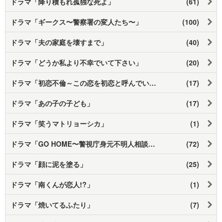
ドラマ「降り積もれ孤独な死よ」
(61)
ドラマ「ギークス〜警察署の変人たち〜」
(100)
ドラマ「夫の家庭を壊すまで」
(40)
ドラマ「どうか私より不幸でいて下さい」
(20)
ドラマ「初恋不倫～この恋を初恋と呼んでいいですか～」
(17)
ドラマ「あの子の子ども」
(17)
ドラマ「笑うマトリョーシカ」
(1)
ドラマ「GO HOME〜警視庁身元不明人相談室〜」
(72)
ドラマ「顔に泥を塗る」
(25)
ドラマ「南くんが恋人!?」
(1)
ドラマ「焼いてるふたり」
(7)