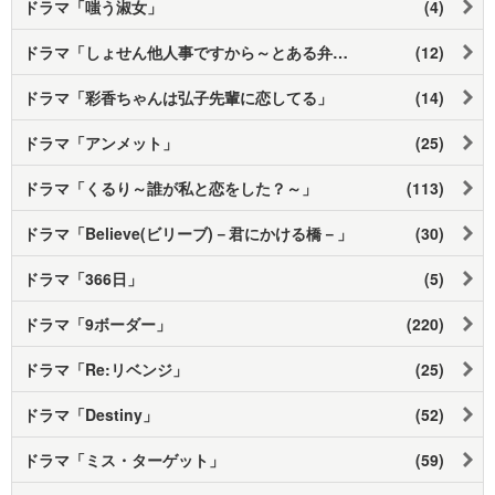
ドラマ「嗤う淑女」
(4)
ドラマ「しょせん他人事ですから～とある弁護士の本音の仕事～」
(12)
ドラマ「彩香ちゃんは弘子先輩に恋してる」
(14)
ドラマ「アンメット」
(25)
ドラマ「くるり～誰が私と恋をした？～」
(113)
ドラマ「Believe(ビリーブ)－君にかける橋－」
(30)
ドラマ「366日」
(5)
ドラマ「9ボーダー」
(220)
ドラマ「Re:リベンジ」
(25)
ドラマ「Destiny」
(52)
ドラマ「ミス・ターゲット」
(59)