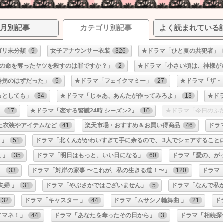
月別記事
カテゴリ別記事
よく読まれている
ゴリ未分類
9
女子アナウンサー衣装
326
★ドラマ「ひと夏の共犯者」
の命を奪ったヤツを殺すのは罪ですか？」
2
★ドラマ「小さい頃は、神様が
は誘拐のはずだった」
5
★ドラマ「フェイクマミー」
27
★ドラマ「ザ・
るとしても」
34
★ドラマ「じゃあ、あんたが作ってみろよ」
13
★ド
」
17
★ドラマ「恋する警護24時 シーズン2」
10
★ドラマ「今日のふ
た衣装やアイテムなど
41
楽天市場・おすすめ＆お買い得商品
46
ドラ
 」
51
ドラマ「北くんがかわいすぎて手に余るので、 3人でシェアすること
 」
35
ドラマ「明日はもっと、いい日になる」
60
ドラマ「愛の、が
」
33
ドラマ「対岸の家事 〜これが、私の生きる道！〜」
120
ドラマ
夫婦 」
31
ドラマ「やぶさかではございません」
5
ドラマ「なんで私
32
ドラマ「キャスター 」
44
ドラマ「ムサシノ輪舞曲 」
21
ド
メマネ！」
44
ドラマ「あなたを奪ったその日から」
3
ドラマ「相続探