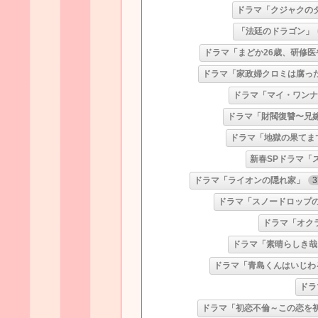
ドラマ「クジャクの
「法廷のドラゴン」
ドラマ「まどか26歳、研修
ドラマ「家政婦クロミは腐っ
ドラマ「マイ・ワン
ドラマ「財閥復讐〜兄
ドラマ「地獄の果てま
新春SPドラマ「
ドラマ「ライオンの隠れ家」
3
ドラマ「スノードロップ
ドラマ「オク
ドラマ「素晴らしき哉
ドラマ「青島くんはいじわ
ドラ
ドラマ「初恋不倫～この恋を