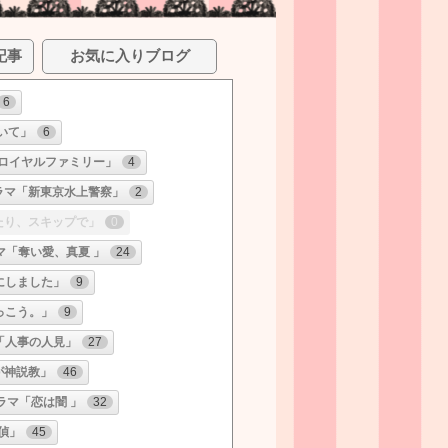
記事
お気に入りブログ
6
いて」
6
ロイヤルファミリー」
4
ラマ「新東京水上警察」
2
たり、スキップで」
0
マ「奪い愛、真夏 」
24
にしました」
9
っこう。」
9
「人事の人見」
27
が神説教」
46
ラマ「恋は闇 」
32
偵」
45