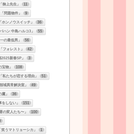
「御上先生」
11
マ「問題物件」
9
「ホンノウスイッチ」
36
バハン 中島ハルコ3」
55
本一の最低男」
56
「フォレスト」
42
2025新春SP」
3
の宝物」
108
「私たちが恋する理由」
51
領域異常解決室」
49
の鷹」
36
事をしない」
151
署の変人たち〜」
100
0
「笑うマトリョーシカ」
1