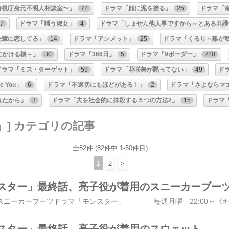
〜警視庁身元不明人相談室〜」
72
ドラマ「顔に泥を塗る」
25
ドラマ「南
7
ドラマ「嗤う淑女」
4
ドラマ「しょせん他人事ですから～とある弁護
先輩に恋してる」
14
ドラマ「アンメット」
25
ドラマ「くるり～誰が
君にかける橋－」
30
ドラマ「366日」
5
ドラマ「9ボーダー」
220
ドラマ「ミス・ターゲット」
59
ドラマ「花咲舞が黙ってない」
49
ドラ
e You」
6
ドラマ「不適切にもほどがある！」
2
ドラマ「さよならマ
れたから」
3
ドラマ「夫を社会的に抹殺する５つの方法2」
15
ドラマ
」] カテゴリの記事
全82件 (82件中 1-50件目)
1
2
>
スター」最終話、亮子役が着用のスニーカーブー