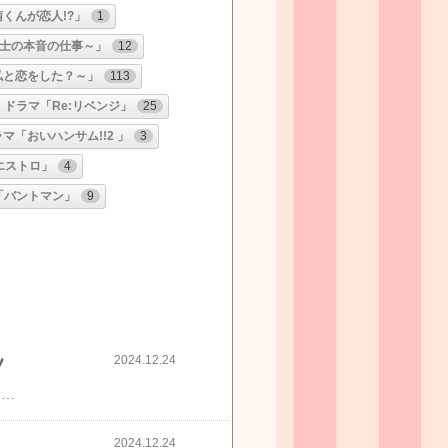
くんが恋人!?」
1
士の本音の仕事～」
12
私と恋をした？～」
113
ドラマ「Re:リベンジ」
25
マ「おいハンサム!!2 」
3
エストロ」
4
「バントマン」
9
2024.12.24
ツ
最終話亮子役が着用のスニーカーブーツ​​​​ドラマ「モンスター」 毎週月曜 22:00～《キャスト》 神波亮子役：趣里さん​​​​​​​ 杉浦義弘​役：ジェシーさん(SixTONES) ​​ 大草圭子役：YOUさん​​ 他+diana​(プラスダイアナ)​軽量ニットソックススニーカーブーツ​​​​​​​​ーーーーーーーーーーーーーーーーーーーーーーーーおすすめ商品をこちらでも紹介していますよかったら見にきてくださいーーーーーーーーーーーーーーーーーーーーーーーー​​​人気の返礼品ランキングはこちら​ーーーーーーーーーーーーーーーーーーーーーーーー
2024.12.24