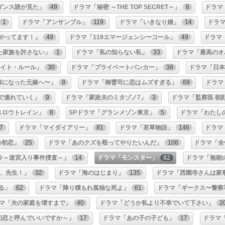
ダンス誰が見た」
49
ドラマ「秘密 ～THE TOP SECRET～」
8
ドラマ
1
ドラマ「アンサンブル」
119
ドラマ「いきなり婚」
14
ドラ
医やってます！」
49
ドラマ「119エマージェンシーコール」
49
ドラマ
た家族を許さない」
1
ドラマ「私の知らない私」
33
ドラマ「最高のオ
ナイト・ルール」
30
ドラマ「プライベートバンカー」
38
ドラマ「日
嫁になった元嫁へ〜」
9
ドラマ「御曹司に恋はムズすぎる」
69
ドラマ
で連れていく」
9
ドラマ「家政夫のミタゾノ7」
3
ドラマ「監察医 朝顔
スロウトレイン」
8
SPドラマ「グランメゾン東京」
5
ドラマ「わたし
7
ドラマ「マイダイアリー」
81
ドラマ「若草物語」
146
ドラマ
の初恋」
25
ドラマ「あのクズを殴ってやりたいんだ」
106
ドラマ「全
ラ～迷宮入り事件捜査～」
14
ドラマ「モンスター」
82
ドラマ「無能
、先生！」
32
ドラマ「海のはじまり」
135
ドラマ「西園寺さんは家
る」
62
ドラマ「降り積もれ孤独な死よ」
61
ドラマ「ギークス〜警察
マ「夫の家庭を壊すまで」
40
ドラマ「どうか私より不幸でいて下さい」
2
初恋と呼んでいいですか～」
17
ドラマ「あの子の子ども」
17
ドラマ