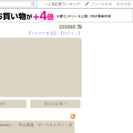
>>
人気記事ランキング
ブログを作成
楽天市場
111080
【フォローする】
【ログイン】
【毎日開催】
15記事にいいね！で1ポイント
10秒滞在
いいね!
--
/
--
件)
過去の記事 >
niversary～ 中山美穂「ザ・ベストテン」永