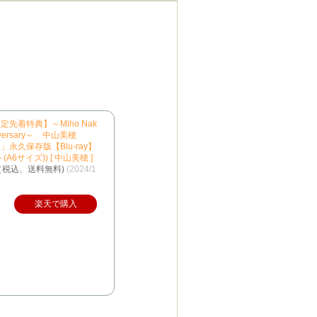
先着特典】～Miho Nak
niversary～ 中山美穂
永久保存版【Blu-ray】
A6サイズ)) [ 中山美穂 ]
円（税込、送料無料)
(2024/1
楽天で購入