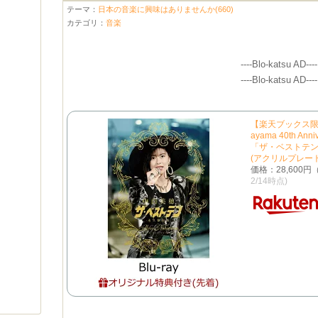
テーマ：
日本の音楽に興味はありませんか(660)
カテゴリ：
音楽
----Blo-katsu AD----
----Blo-katsu AD----
【楽天ブックス限定
ayama 40th An
「ザ・ベストテン」
(アクリルプレート(
価格：28,600
2/14時点)