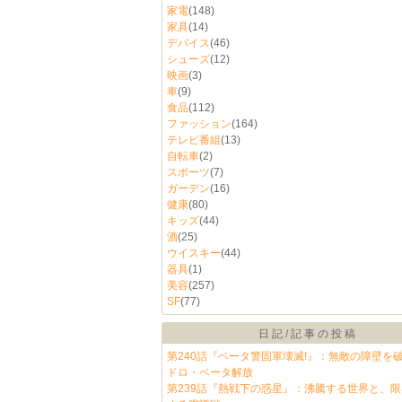
家電
(148)
家具
(14)
デバイス
(46)
シューズ
(12)
映画
(3)
車
(9)
食品
(112)
ファッション
(164)
テレビ番組
(13)
自転車
(2)
スポーツ
(7)
ガーデン
(16)
健康
(80)
キッズ
(44)
酒
(25)
ウイスキー
(44)
器具
(1)
美容
(257)
SF
(77)
日記/記事の投稿
第240話『ベータ警固軍壊滅!』：無敵の障壁を
ドロ・ベータ解放
第239話『熱戦下の惑星』：沸騰する世界と、