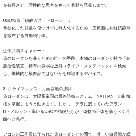
を共振させ、理性的な思考を奪って暴動を誘発します。
USO特製「鎮静ガス・ドローン」：
暴徒化した群衆を傷つけずに無力化するため、広範囲に神経鎮静剤
を散布する自動飛行体。
生体共鳴スキャナー：
偽のローダンを暴くための唯一の手段。本物のローダンが持つ「細
胞活性装置」特有の微弱な放射（ライフ・スタティック）を検知
し、機械的な模倣品ではないかを確認するデバイス。
3. クライマックス：月面基地の決闘
偽ローダンは、太陽系帝国の最終防衛システム「NATHAN」の制御
権を掌握しようと動きます。しかし、テラに残っていたアラン・
D・メルカント率いるUSOの精鋭たちが、偽物の正体を暴くべく月
面へと急行。
アコンの工作員に守られた偽ローダンとの間で、激しい白兵戦が繰