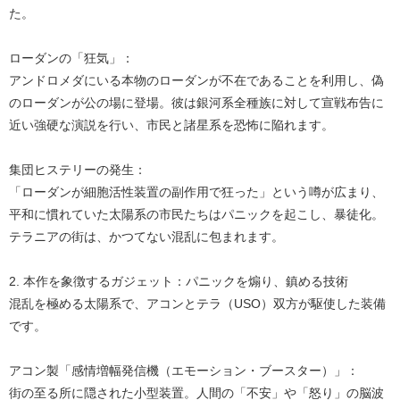
た。
ローダンの「狂気」：
アンドロメダにいる本物のローダンが不在であることを利用し、偽
のローダンが公の場に登場。彼は銀河系全種族に対して宣戦布告に
近い強硬な演説を行い、市民と諸星系を恐怖に陥れます。
集団ヒステリーの発生：
「ローダンが細胞活性装置の副作用で狂った」という噂が広まり、
平和に慣れていた太陽系の市民たちはパニックを起こし、暴徒化。
テラニアの街は、かつてない混乱に包まれます。
2. 本作を象徴するガジェット：パニックを煽り、鎮める技術
混乱を極める太陽系で、アコンとテラ（USO）双方が駆使した装備
です。
アコン製「感情増幅発信機（エモーション・ブースター）」：
街の至る所に隠された小型装置。人間の「不安」や「怒り」の脳波