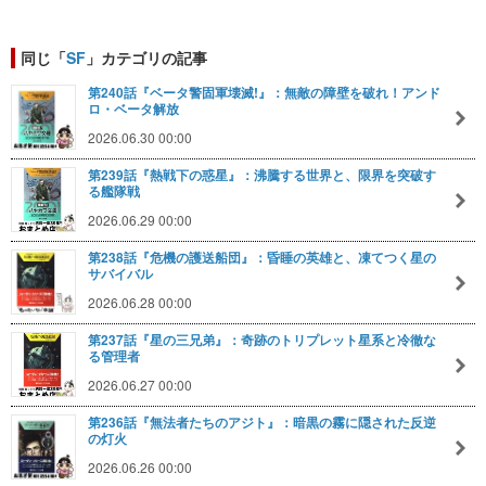
同じ「
SF
」カテゴリの記事
第240話『ベータ警固軍壊滅!』：無敵の障壁を破れ！アンド
ロ・ベータ解放
2026.06.30 00:00
第239話『熱戦下の惑星』：沸騰する世界と、限界を突破す
る艦隊戦
2026.06.29 00:00
第238話『危機の護送船団』：昏睡の英雄と、凍てつく星の
サバイバル
2026.06.28 00:00
第237話『星の三兄弟』：奇跡のトリプレット星系と冷徹な
る管理者
2026.06.27 00:00
第236話『無法者たちのアジト』：暗黒の霧に隠された反逆
の灯火
2026.06.26 00:00