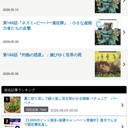
2026.05.10
第189話『ネズミ=ビーバー遠征隊』：小さな超能
力者たちの反撃
2026.05.09
第188話『灼熱の惑星』：滅びゆく世界の罠
2026.05.08
総合記事ランキング
夏に切り戻しで繰り返し花を咲かせる植物 ペチュニア バー
ベナ…
閲覧総数 7463
2026.08.05 00:00
【3,000ポイント進呈×抽選キャンペーン実施中】楽天でんき
で固定費見直し