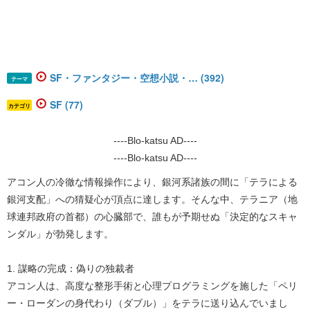
SF・ファンタジー・空想小説・… (392)
テーマ
SF (77)
カテゴリ
----Blo-katsu AD----
----Blo-katsu AD----
​​アコン人の冷徹な情報操作により、銀河系諸族の間に「テラによる
銀河支配」への猜疑心が頂点に達します。そんな中、テラニア（地
球連邦政府の首都）の心臓部で、誰もが予期せぬ「決定的なスキャ
ンダル」が勃発します。
1. 謀略の完成：偽りの独裁者
アコン人は、高度な整形手術と心理プログラミングを施した「ペリ
ー・ローダンの身代わり（ダブル）」をテラに送り込んでいまし