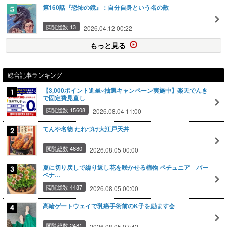
第160話『恐怖の鏡』：自分自身という名の敵
閲覧総数 13
2026.04.12 00:22
もっと見る
総合記事ランキング
【3,000ポイント進呈×抽選キャンペーン実施中】楽天でんき
で固定費見直し
閲覧総数 15608
2026.08.04 11:00
てんや名物 たれづけ大江戸天丼
閲覧総数 4680
2026.08.05 00:00
夏に切り戻しで繰り返し花を咲かせる植物 ペチュニア バー
ベナ…
閲覧総数 4487
2026.08.05 00:00
高輪ゲートウェイで乳癌手術前のK子を励ます会
閲覧総数 2481
2026.08.05 07:42