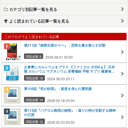
カテゴリ別記事一覧を見る
よく読まれている記事一覧を見る
このブログでよく読まれている記事
第211話『秘密兵器ホラー』：恐怖を撒き散らす巨獣
閲覧総数 9
2026.06.01 00:00
お食事にカルシウムをプラス 【ファミカル 大360ｇ】 日本
製 カルシウム マグネシウム 栄養補給 手軽 サプリ 健康食品
送料無料 白寿 ハクジュ ★お徳用サイズ★
閲覧総数 16
2024.08.03 20:11
第108話『死の砂漠』：殺意を孕んだ蜃気楼
閲覧総数 14
2026.02.18 00:00
第113話『バアロル教団の秘密』：偽りの神が支配する精神
の王国
閲覧総数 10
2026.02.23 00:00