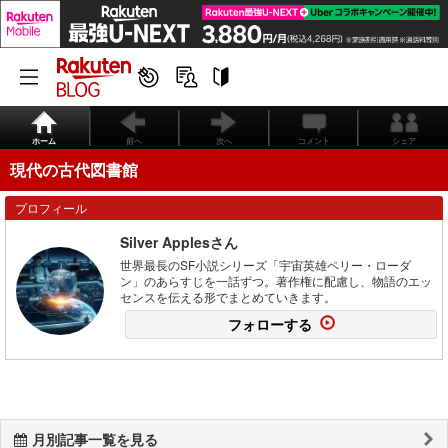
ホーム
前へ
次へ
コメント
シェア
現代の古代図書館
プロフィール
Silver Applesさん
世界最長のSF小説シリーズ「宇宙英雄ペリー・ローダ
ン」のあらすじを一話ずつ。著作権に配慮し、物語のエッ
センスを伝える形でまとめていきます。
フォローする
月別記事一覧を見る