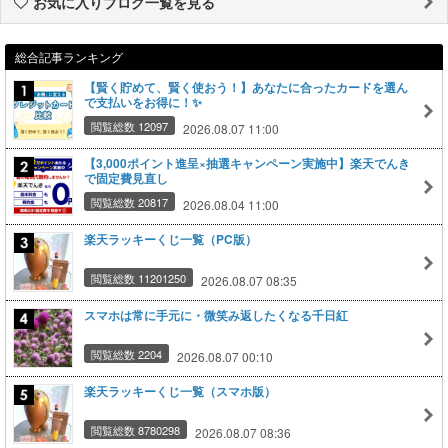
お気に入りブログ一覧を見る
総合記事ランキング
【賢く貯めて、賢く使おう！】あなたに合ったカードを選ん
で支払いをお得に！✨
閲覧総数 12097
2026.08.07 11:00
【3,000ポイント進呈×抽選キャンペーン実施中】楽天でんき
で固定費見直し
閲覧総数 20817
2026.08.04 11:00
楽天ラッキーくじ一覧（PC版）
閲覧総数 11201250
2026.08.07 08:35
スマホは常に手元に・微笑み返したくなる千日紅
閲覧総数 2204
2026.08.07 00:10
楽天ラッキーくじ一覧（スマホ版）
閲覧総数 8780298
2026.08.07 08:36