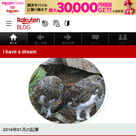
ホーム
新しい記事
過去の記事
コメント
シェア
I have a dream
2016年01月の記事