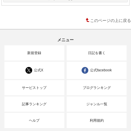
このページの上に戻る
メニュー
新規登録
日記を書く
公式X
公式facebook
サービストップ
ブログランキング
記事ランキング
ジャンル一覧
ヘルプ
利用規約