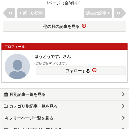
1ページ（全8件中）
新しい記事
過去の記事
他の月の記事を見る
プロフィール
ほうとうです。さん
ぼちぼちやってます。
フォローする
月別記事一覧を見る
カテゴリ別記事一覧を見る
フリーページ一覧を見る