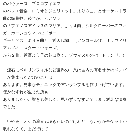
のパヴァーヌ、プロコフィエフ
のバレエ音楽「ロミオとジュリエット」より３曲、とオーケストラ
曲の編曲物。後半が、ピアソラ
の「ブエノスアイレスのマリア」より４曲、シルクローバーのフィ
ガ、ガーシュウィンの「ポー
ギーとベス」より８曲と、近現代物。（アンコールは、Ｊ．ウィリ
アムズの「スター・ウォーズ」
から２曲、菅野よう子の花は咲く、ゾウィヌルのバードランド。）
流石にベルリンフィルなど世界の、又は国内の有名オケのメンバ
ーが集まっただけのことは
あります。見事なテクニックでアンサンブルを作り上げています。
僅かなずれが生じた所も
ありましたが、響きも美しく、思わずうなずいてしまう満足な演奏
でした。
いやあ、オケの演奏も聴きたいのだけれど、なかなかチケットが
取れなくて、まだ行けて