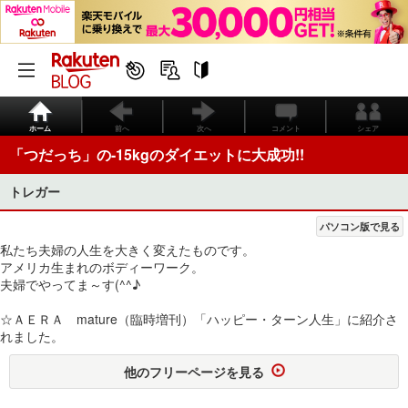
ホーム
前へ
次へ
コメント
シェア
「つだっち」の-15kgのダイエットに大成功!!
トレガー
パソコン版で見る
私たち夫婦の人生を大きく変えたものです。
アメリカ生まれのボディーワーク。
夫婦でやってま～す(^^♪
☆ＡＥＲＡ mature（臨時増刊）「ハッピー・ターン人生」に紹介さ
れました。
他のフリーページを見る