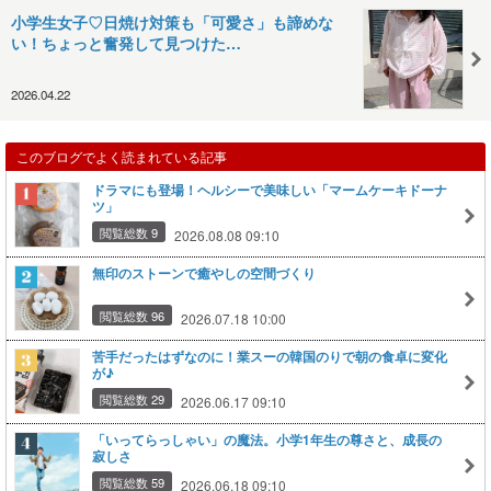
小学生女子♡日焼け対策も「可愛さ」も諦めな
い！ちょっと奮発して見つけた…
2026.04.22
このブログでよく読まれている記事
ドラマにも登場！ヘルシーで美味しい「マームケーキドーナ
ツ」
閲覧総数 9
2026.08.08 09:10
無印のストーンで癒やしの空間づくり
閲覧総数 96
2026.07.18 10:00
苦手だったはずなのに！業スーの韓国のりで朝の食卓に変化
が♪
閲覧総数 29
2026.06.17 09:10
「いってらっしゃい」の魔法。小学1年生の尊さと、成長の
寂しさ
閲覧総数 59
2026.06.18 09:10