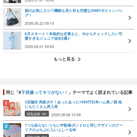
娘のお気に入り♡機能も見た目も完璧な3WAYボストンバッ
グ！
2026.06.22 09:10
6月スタート！本格的な衣替えと、今からチェックしたい可
愛すぎるジュニア浴衣3選♪
2026.06.01 09:00
もっと見る
同じ「#
子供服ってキリがない！
」テーマでよく読まれている記事
3店舗目 再販ポチ！あったあった1590円日本ハム美ノ国 他
にもたくさん再入荷
閲覧総数 181
2026.08.08 10:09
1つも貼らないうちに半額😭ボンドロと同じデザインのクー
リアのぷちぷにらいふしーる🩷
閲覧総数 297