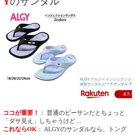
Y
のサンダル
ALGY アルジー インジェクショ
成形サンダル ビーチサンダル 子供.
楽天で
ココが重要！
： 普通のビーサンだとちょっと
「ダサ見え」しちゃうけど…
これならOK
： ALGYのサンダルなら、トング