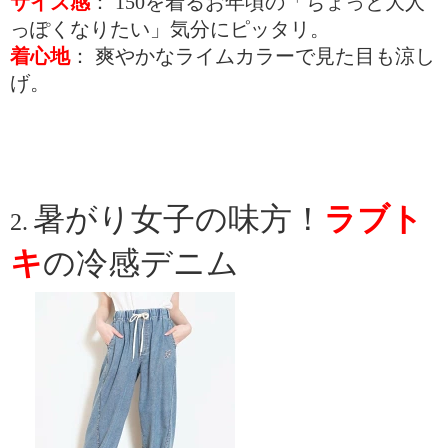
サイズ感
： 150を着るお年頃の「ちょっと大人
っぽくなりたい」気分にピッタリ。
着心地
： 爽やかなライムカラーで見た目も涼し
げ。
暑がり女子の味方！
ラブト
2.
キ
の冷感デニム