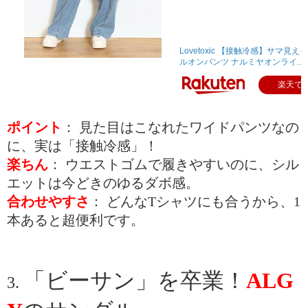
Lovetoxic 【接触冷感】サマ見
ルオンパンツ ナルミヤオンライ...
楽天で
ポイント
： 見た目はこなれたワイドパンツなの
に、実は「接触冷感」！
楽ちん
： ウエストゴムで履きやすいのに、シル
エットは今どきのゆるダボ感。
合わせやすさ
： どんなTシャツにも合うから、1
本あると超便利です。
「ビーサン」を卒業！
ALG
3. 