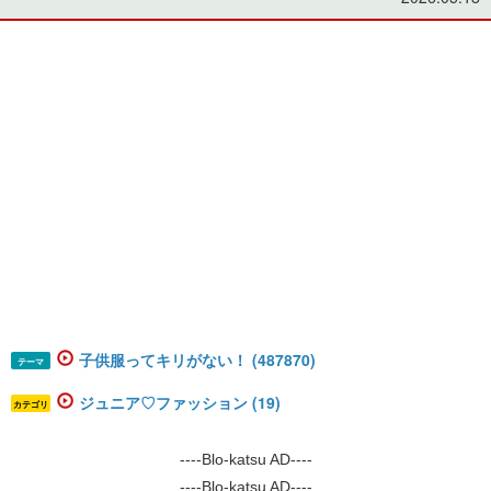
子供服ってキリがない！ (487870)
テーマ
ジュニア♡ファッション (19)
カテゴリ
----Blo-katsu AD----
----Blo-katsu AD----