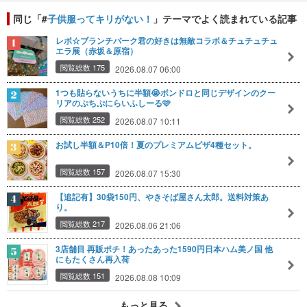
同じ「#
子供服ってキリがない！
」テーマでよく読まれている記事
レポ☆ブランチパーク君の好きは無敵コラボ＆チュチュチュ
エラ展（赤坂＆原宿）
閲覧総数 175
2026.08.07 06:00
1つも貼らないうちに半額😭ボンドロと同じデザインのクー
リアのぷちぷにらいふしーる🩷
閲覧総数 252
2026.08.07 10:11
お試し半額＆P10倍！夏のプレミアムピザ4種セット。
閲覧総数 157
2026.08.07 15:30
【追記有】30袋150円、やきそば屋さん太郎。送料対策あ
り。
閲覧総数 217
2026.08.06 21:06
3店舗目 再販ポチ！あったあった1590円日本ハム美ノ国 他
にもたくさん再入荷
閲覧総数 151
2026.08.08 10:09
もっと見る