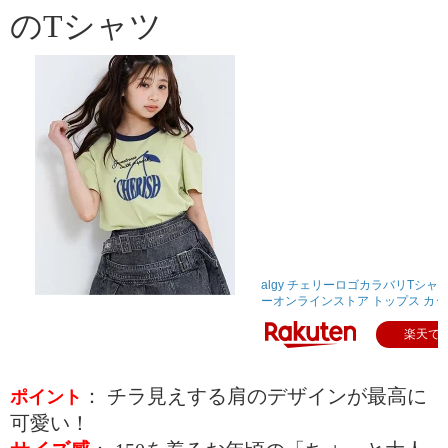
のTシャツ
algy チェリーロゴカラバリTシャ
ーオンラインストア トップス カッ..
楽天で
： チラ見えする肩のデザインが最高に
ポイント
可愛い！