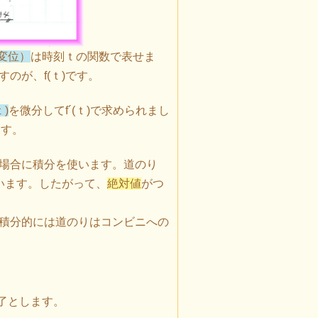
変位）
は時刻ｔの関数で表せま
のが、f(ｔ)です。
ｔ)
を微分してf´(ｔ)で求められまし
ます。
場合に積分を使います。道のり
います。したがって、
絶対値
がつ
積分的には道のりはコンビニへの
了とします。