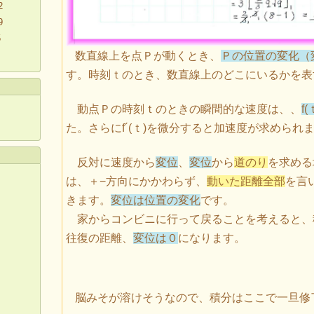
2
9
5
数直線上を点Ｐが動くとき、
Ｐの位置の変化（
す。時刻ｔのとき、数直線上のどこにいるかを表す
動点Ｐの時刻ｔのときの瞬間的な速度は、、
f(
た。さらにf´(ｔ)を微分すると加速度が求められ
反対に速度から
変位
、
変位
から
道のり
を求める
は、＋−方向にかかわらず、
動いた距離全部
を言
きます。
変位は位置の変化
です。
家からコンビニに行って戻ることを考えると、
往復の距離、
変位は０
になります。
​
脳みそが溶けそうなので、積分はここで一旦修