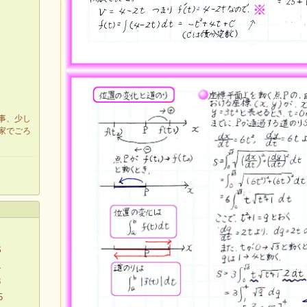
事、少し
家でごろ
S
1
8
5