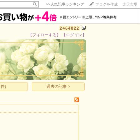
>>
人気記事ランキング
ブログを作成
楽天市場
2464822
【フォローする】
【ログイン】
【毎日開催】
15記事にいいね！で1ポイント
10秒滞在
いいね!
--
/
--
件)
過去の記事 >