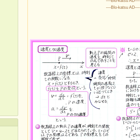
----Blo-katsu AD----
----Blo-katsu AD----