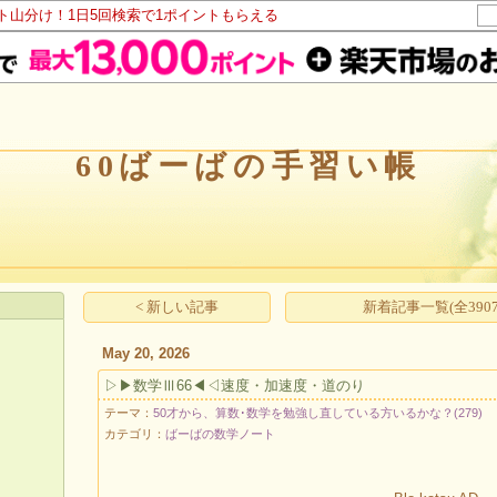
ント山分け！1日5回検索で1ポイントもらえる
60ばーばの手習い帳
< 新しい記事
新着記事一覧(全3907
May 20, 2026
▷▶数学Ⅲ66◀◁速度・加速度・道のり
テーマ：
50才から、算数･数学を勉強し直している方いるかな？(279)
カテゴリ：
ばーばの数学ノート