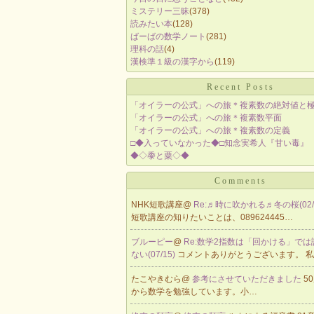
ミステリー三昧
(378)
読みたい本
(128)
ばーばの数学ノート
(281)
理科の話
(4)
漢検準１級の漢字から
(119)
Recent Posts
「オイラーの公式」への旅＊複素数の絶対値と
「オイラーの公式」への旅＊複素数平面
「オイラーの公式」への旅＊複素数の定義
□◆入っていなかった◆□知念実希人『甘い毒』
◆◇黍と粟◇◆
Comments
NHK短歌講座@
Re:♬時に吹かれる♬冬の桜(02/
短歌講座の知りたいことは、089624445…
ブルーピー
@
Re:数学2指数は「回かける」で
ない(07/15)
コメントありがとうございます。 
たこやきむら@
参考にさせていただきました
5
から数学を勉強しています。小…