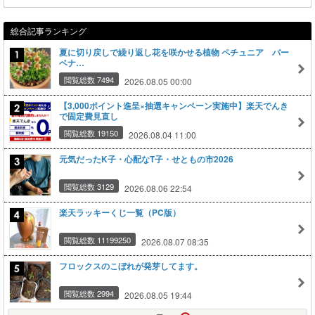
総合記事ランキング
夏に切り戻しで繰り返し花を咲かせる植物 ペチュニア バー
ベナ…
閲覧総数 7494
2026.08.05 00:00
【3,000ポイント進呈×抽選キャンペーン実施中】楽天でんき
で固定費見直し
閲覧総数 19150
2026.08.04 11:00
元気だったK子・心配なT子・せともの市2026
閲覧総数 3129
2026.08.06 22:54
楽天ラッキーくじ一覧（PC版）
閲覧総数 11199250
2026.08.07 08:35
フロックスのこぼれが発芽してます。
閲覧総数 2994
2026.08.05 19:44