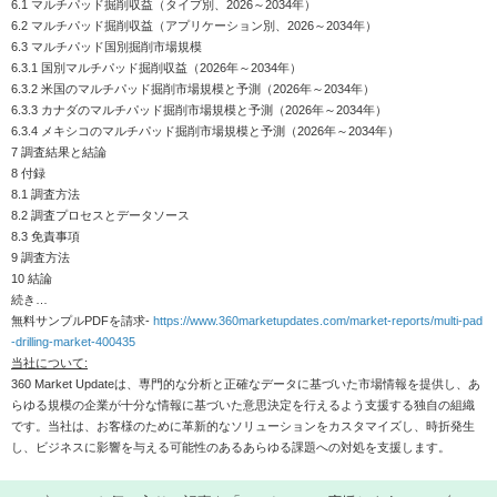
6.1 マルチパッド掘削収益（タイプ別、2026～2034年）
6.2 マルチパッド掘削収益（アプリケーション別、2026～2034年）
6.3 マルチパッド国別掘削市場規模
6.3.1 国別マルチパッド掘削収益（2026年～2034年）
6.3.2 米国のマルチパッド掘削市場規模と予測（2026年～2034年）
6.3.3 カナダのマルチパッド掘削市場規模と予測（2026年～2034年）
6.3.4 メキシコのマルチパッド掘削市場規模と予測（2026年～2034年）
7 調査結果と結論
8 付録
8.1 調査方法
8.2 調査プロセスとデータソース
8.3 免責事項
9 調査方法
10 結論
続き…
無料サンプルPDFを請求-
https://www.360marketupdates.com/market-reports/multi-pad
-drilling-market-400435
当社について:
360 Market Updateは、専門的な分析と正確なデータに基づいた市場情報を提供し、あ
らゆる規模の企業が十分な情報に基づいた意思決定を行えるよう支援する独自の組織
です。当社は、お客様のために革新的なソリューションをカスタマイズし、時折発生
し、ビジネスに影響を与える可能性のあるあらゆる課題への対処を支援します。