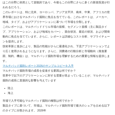
はこの分野に依然として楽観的であり、今後もこの分野にさらに多くの新規投資が行
われるだろう。
このレポートは、特に北米、ヨーロッパ、アジア太平洋、南米、中東、アフリカの世
界市場におけるマルチパッド掘削に焦点を当てている。このレポートは、メーカー、
地域、タイプ、およびアプリケーションに基づいて市場を分類します。
このレポートは、マルチパッドドリル市場の規模、セグメント規模（主に製品タイ
プ、アプリケーション、および地域をカバー）、競合状況、最近の状況、および開発
動向に焦点を当てています。さらに、レポートは詳細なコスト分析、サプライチェー
ンを提供します。
技術革新と進歩により、製品の性能がさらに最適化され、下流アプリケーションでよ
り広く使用されるようになります。さらに、消費者の行動分析と市場動向（推進要
因、制約、機会）は、マルチパッド掘削市場を理解するための重要な情報を提供しま
す。
マルチパッド掘削レポート2026のサンプルコピーを入手
マルチパッド掘削市場の成長を促進する要因は何ですか？
世界中で以下のアプリケーションに対する需要が高まっていることが、マルチパッド
掘削の成長に直接的な影響を与えています
陸上
海上
市場で入手可能なマルチパッド掘削の種類は何ですか？
製品タイプに基づいて、市場は、マルチパッド掘削市場で最大のシェアを占める以下
のタイプに分類されます。 2026年