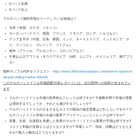
6パッド未満
6パッド以上
マルチパッド掘削市場をリードしている地域は？
北米（米国、カナダ、メキシコ）
ヨーロッパ（ドイツ、英国、フランス、イタリア、ロシア、トルコなど）
アジア太平洋（中国、日本、韓国、インド、オーストラリア、インドネシア、タ
イ、フィリピン、マレーシア、ベトナム）
南米（ブラジル、アルゼンチン、コロンビアなど）
中東およびアフリカ（サウジアラビア、UAE、エジプト、ナイジェリア、南アフリ
カ）
無料サンプルPDFをリクエスト -
https://www.360marketupdates.com/market-reports/m
ulti-pad-drilling-market-400435
このマルチパッドドリル市場調査/分析レポートには、次の質問への回答が含まれてい
ます
マルチパッドドリル市場の世界的なトレンドは何ですか? 今後数年間で市場の需要
は増加するでしょうか、それとも減少するでしょうか?
マルチパッドドリルのさまざまなタイプの製品の推定需要はどれくらいですか? マ
ルチパッドドリル市場の今後の業界アプリケーションとトレンドは何ですか?
容量、生産、生産額を考慮した世界のマルチパッドドリル業界の予測は何ですか?
コストと利益の見積もりはどうなりますか? 市場シェア、供給、消費はどうなりま
すか? 輸入と輸出はどうなりますか?