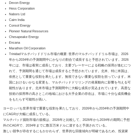
Devon Energy
Hess Corporation
Nabors Ltd
Cairn India
Consol Energy
Pioneer Natural Resources
Chesapeake Energy
Encana
Marathon Oil Corporation
Trinidadマルチパッドドリル市場の概要: 世界のマルチパッドドリル市場は、2026
年から2034年の予測期間中にかなりの割合で成長すると予想されています。2026
年には、市場は着実に成長しており、主要プレーヤーによる戦略の採用が進むにつ
れて、予測期間を通じて市場は成長すると予想されています。北米、特に米国は、
依然として重要な役割を果たします。無視できない重要な役割を担っています。米
国におけるいかなる変更も、マルチパッドドリリングの発展動向に影響を与える可
能性があります。北米市場は予測期間中に大幅な成長が見込まれています。高度な
技術の採用率の高さとこの地域における大手企業の存在は、市場に十分な成長機会
をもたらす可能性が高い。
ヨーロッパも世界市場で重要な役割を果たしており、2026年から2034年の予測期間中
にCAGRが大幅に成長している。
マルチパッド掘削市場の規模は、2026年と比較して、2026年から2034年の期間に予想
外のCAGRで、2034年までに数百万米ドルに達すると予測されている。
激しい競争が存在するにもかかわらず、世界的な回復傾向が明確であるため、投資家