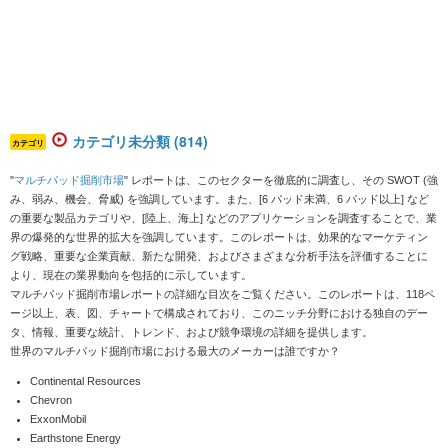
カテゴリ未分類 (814)
カテゴリ
"
マルチパッド掘削市場
" レポートは、このセクターを徹底的に調査し、その SWOT (強
み、弱み、機会、脅威) を強調しています。また、[6 パッド未満、6 パッド以上] など
の重要な製品カテゴリや、[陸上、海上] などのアプリケーションを調査することで、業
界の爆発的な世界的拡大を強調しています。このレポートは、効果的なマーケティン
グ戦略、重要な企業貢献、新たな開発、およびさまざまな分析手法を評価することに
より、現在の業界動向を包括的に示しています。
マルチパッド掘削市場レポートの詳細な目次をご覧ください。このレポートは、118ペ
ージ以上、表、図、チャートで構成されており、このニッチ分野における独自のデー
タ、情報、重要な統計、トレンド、および競争環境の詳細を提供します。
世界のマルチパッド掘削市場における最大のメーカーは誰ですか？
Continental Resources
Chevron
ExxonMobil
Earthstone Energy