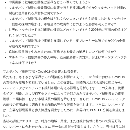
中長期的に戦略的な開発は業界をどこへ導くでしょうか?
マルチパッド掘削の最終価格に影響を与える要因は何ですか? マルチパッド掘削の
製造に使用される原材料は何ですか?
マルチパッド掘削市場の機会はどれくらい大きいですか? 鉱業におけるマルチパッ
ド掘削の採用の増加は、市場全体の成長率にどのような影響を与えますか?
世界のマルチパッド掘削市場の価値はどれくらいですか? 2026年の市場の価値はど
れくらいでしたか?
マルチパッド掘削市場で事業を展開している主要プレーヤーは誰ですか?どの企業
が最有力候補ですか?
追加の収益源を生み出すために実施できる最近の業界トレンドは何ですか?
マルチパッド掘削業界の参入戦略、経済的影響への対策、およびマーケティングチ
ャネルは何ですか?
マルチパッド掘削市場 - Covid-19 の影響と回復分析:
私たちは、さまざまな業界からの間接的な影響に加えて、この市場における Covid-19
の直接的な影響を監視していました。この文書は、国際的および地域的な観点から、
パンデミックがマルチパッド掘削市場に与える影響を分析します。この文書は、使用
タイプ、用途、および顧客セクターによって分類されたマルチパッド掘削業界の市場
規模、市場特性、および市場成長の概要を示します。さらに、Covid-19 パンデミック
の前後の市場成長に関係する添加物の完全な評価を提供します。さらに、レポートで
は、主要な影響要因と参入障壁を調査するために、業界内で PESTEL 分析を実施しま
した。
当社の調査アナリストは、特定の地域、用途、または統計情報に基づいて変更可能
な、レポートに合わせたカスタム データの取得を支援します。さらに、当社は常に調