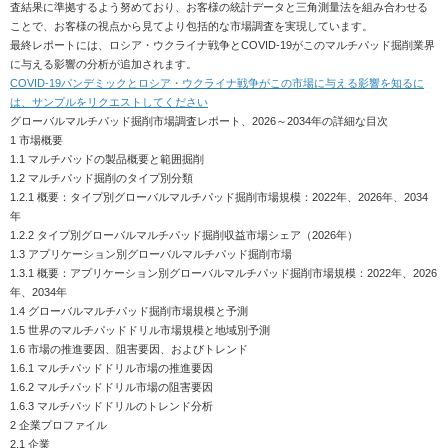
査結果に準拠するよう努めており、お客様の統計データと三角測量法を組み合わせる
ことで、お客様の視点から見てより包括的な市場調査を実現しています。
最終レポートには、ロシア・ウクライナ戦争とCOVID-19がこのマルチパッド掘削業界
に与える影響の分析が追加されます。
COVID-19パンデミックとロシア・ウクライナ戦争がこの市場に与える影響を知るに
は、サンプルをリクエストしてください
グローバルマルチパッド掘削市場調査レポート、2026～2034年の詳細な目次
1 市場概要
1.1 マルチパッドの製品概要と範囲掘削
1.2 マルチパッド掘削のタイプ別分類
1.2.1 概要：タイプ別グローバルマルチパッド掘削市場規模：2022年、2026年、2034
年
1.2.2 タイプ別グローバルマルチパッド掘削収益市場シェア（2026年）
1.3 アプリケーション別グローバルマルチパッド掘削市場
1.3.1 概要：アプリケーション別グローバルマルチパッド掘削市場規模：2022年、2026
年、2034年
1.4 グローバルマルチパッド掘削市場規模と予測
1.5 世界のマルチパッドドリル市場規模と地域別予測
1.6 市場の推進要因、阻害要因、およびトレンド
1.6.1 マルチパッドドリル市場の推進要因
1.6.2 マルチパッドドリル市場の阻害要因
1.6.3 マルチパッドドリルのトレンド分析
2 企業プロファイル
2.1 企業