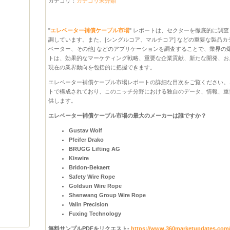
カテゴリ：
カテゴリ未分類
"
エレベーター補償ケーブル市場
" レポートは、セクターを徹底的に調査し
調しています。また、[シングルコア、マルチコア] などの重要な製品
ベーター、その他] などのアプリケーションを調査することで、業界の
トは、効果的なマーケティング戦略、重要な企業貢献、新たな開発、お
現在の業界動向を包括的に把握できます。
エレベーター補償ケーブル市場レポートの詳細な目次をご覧ください。
トで構成されており、このニッチ分野における独自のデータ、情報、重
供します。
エレベーター補償ケーブル市場の最大のメーカーは誰ですか？
Gustav Wolf
Pfeifer Drako
BRUGG Lifting AG
Kiswire
Bridon-Bekaert
Safety Wire Rope
Goldsun Wire Rope
Shenwang Group Wire Rope
Valin Precision
Fuxing Technology
無料サンプルPDFをリクエスト-
https://www.360marketupdates.com/