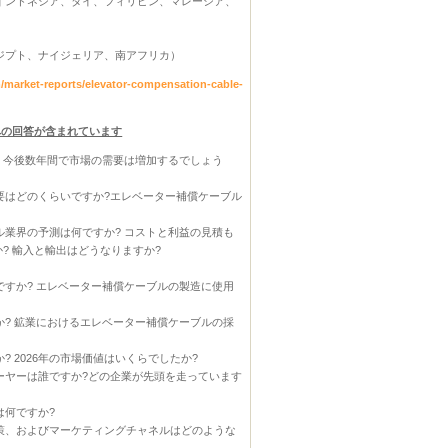
インドネシア、タイ、フィリピン、マレーシア、
ジプト、ナイジェリア、南アフリカ）
market-reports/elevator-compensation-cable-
への回答が含まれています
 今後数年間で市場の需要は増加するでしょう
要はどのくらいですか?エレベーター補償ケーブル
業界の予測は何ですか? コストと利益の見積も
? 輸入と輸出はどうなりますか?
すか? エレベーター補償ケーブルの製造に使用
? 鉱業におけるエレベーター補償ケーブルの採
?
 2026年の市場価値はいくらでしたか?
ーヤーは誰ですか?どの企業が先頭を走っています
は何ですか?
策、およびマーケティングチャネルはどのような