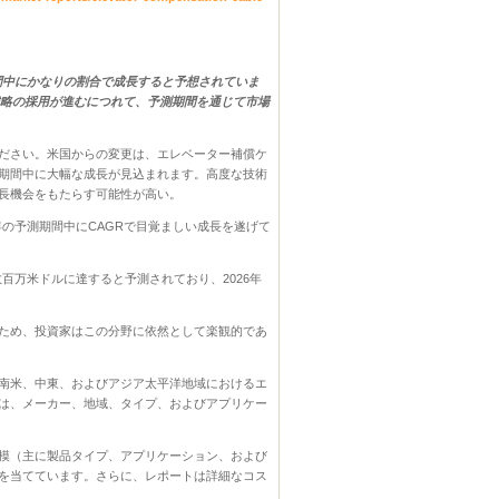
期間中にかなりの割合で成長すると予想されていま
戦略の採用が進むにつれて、予測期間を通じて市場
ださい。米国からの変更は、エレベーター補償ケ
期間中に大幅な成長が見込まれます。高度な技術
長機会をもたらす可能性が高い。
4年の予測期間中にCAGRで目覚ましい成長を遂げて
数百万米ドルに達すると予測されており、2026年
ため、投資家はこの分野に依然として楽観的であ
南米、中東、およびアジア太平洋地域におけるエ
は、メーカー、地域、タイプ、およびアプリケー
模（主に製品タイプ、アプリケーション、および
を当てています。さらに、レポートは詳細なコス