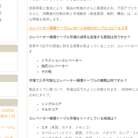
5
技術革新と進歩により、製品の性能がさらに最適化され、下流アプリケ
2
さらに、消費者の行動分析と市場動向（推進要因、制約、機会）は、エ
な情報を提供します。
9
5
エレベーター補償ケーブルレポート2026のサンプルコピーを入手
エレベーター補償ケーブル市場の成長を促進する要因は何ですか？
世界中で以下の用途に対する需要が高まっていることが、エレベーター
す
トラクションエレベーター
油圧エレベーター
その他
市場で入手可能なエレベーター補償ケーブルの種類は何ですか？
製品タイプに基づいて、市場は以下のように分類されます。 2026年
占めたタイプ。
シングルコア
マルチコア
2035年
 | 20
エレベーター補償ケーブル市場をリードしている地域は？
ローバルな
北米（米国、カナダ、メキシコ）
ヨーロッパ（ドイツ、英国、フランス、イタリア、ロシア、ト