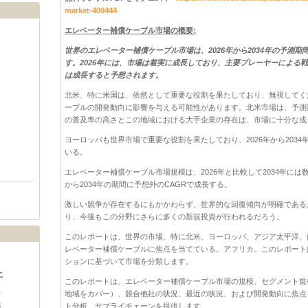
market-400444
エレベーター補償ケーブル市場の概要:
世界のエレベーター補償ケーブル市場は、2026年から2034年の予測
す。2026年には、市場は着実に成長しており、主要プレーヤーによる
は成長すると予想されます。
北米、特に米国は、依然として重要な役割を果たしており、無視してく
ーブルの開発動向に影響を与える可能性があります。北米市場は、予測
の普及率の高さとこの地域における大手企業の存在は、市場に十分な成
ヨーロッパも世界市場で重要な役割を果たしており、2026年から203
いる。
エレベーター補償ケーブル市場規模は、2026年と比較して2034年には
から2034年の期間に予想外のCAGRで成長する。
激しい競争が存在するにもかかわらず、世界的な回復傾向が明確である
り、今後もこの分野にさらに多くの新規投資が行われるだろう。
このレポートは、世界の市場、特に北米、ヨーロッパ、アジア太平洋、
レベーター補償ケーブルに焦点を当てている。アフリカ。このレポート
ションに基づいて市場を分類します。
土
このレポートは、エレベーター補償ケーブル市場の規模、セグメント規
1
地域をカバー）、競合他社の状況、最近の状況、および開発動向に焦点
8
ト分析、サプライチェーンを提供します。