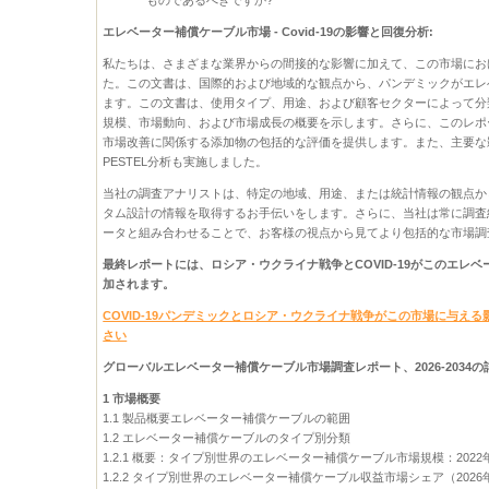
ものであるべきですか?
エレベーター補償ケーブル市場 - Covid-19の影響と回復分析:
私たちは、さまざまな業界からの間接的な影響に加えて、この市場における
た。この文書は、国際的および地域的な観点から、パンデミックがエレ
ます。この文書は、使用タイプ、用途、および顧客セクターによって分
規模、市場動向、および市場成長の概要を示します。さらに、このレポート
市場改善に関係する添加物の包括的な評価を提供します。また、主要な
PESTEL分析も実施しました。
当社の調査アナリストは、特定の地域、用途、または統計情報の観点か
タム設計の情報を取得するお手伝いをします。さらに、当社は常に調査
ータと組み合わせることで、お客様の視点から見てより包括的な市場調
最終レポートには、ロシア・ウクライナ戦争とCOVID-19がこのエレ
加されます。
COVID-19パンデミックとロシア・ウクライナ戦争がこの市場に与え
さい
グローバルエレベーター補償ケーブル市場調査レポート、2026-2034
1 市場概要
1.1 製品概要エレベーター補償ケーブルの範囲
1.2 エレベーター補償ケーブルのタイプ別分類
1.2.1 概要：タイプ別世界のエレベーター補償ケーブル市場規模：2022年、
1.2.2 タイプ別世界のエレベーター補償ケーブル収益市場シェア（2026