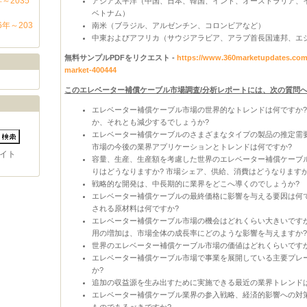
～2035
アジア太平洋（中国、日本、韓国、インド、オーストラリア、
ベトナム）
年～203
南米（ブラジル、アルゼンチン、コロンビアなど）
中東およびアフリカ（サウジアラビア、アラブ首長国連邦、エ
無料サンプルPDFをリクエスト -
https://www.360marketupdates.com/
market-400444
このエレベーター補償ケーブル市場調査/分析レポートには、次の質問
エレベーター補償ケーブル市場の世界的なトレンドは何ですか?
か、それとも減少するでしょうか?
エレベーター補償ケーブルのさまざまなタイプの製品の推定需
市場の今後の業界アプリケーションとトレンドは何ですか?
イト
容量、生産、生産額を考慮した世界のエレベーター補償ケーブル
りはどうなりますか? 市場シェア、供給、消費はどうなりますか
戦略的な開発は、中長期的に業界をどこへ導くのでしょうか?
エレベーター補償ケーブルの最終価格に影響を与える要因は何で
される原材料は何ですか?
エレベーター補償ケーブル市場の機会はどれくらい大きいですか
用の増加は、市場全体の成長率にどのような影響を与えますか
世界のエレベーター補償ケーブル市場の価値はどれくらいですか?
エレベーター補償ケーブル市場で事業を展開している主要プレ
か?
追加の収益源を生み出すために実施できる最近の業界トレンド
エレベーター補償ケーブル業界の参入戦略、経済的影響への対