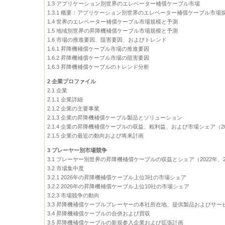
1.3 アプリケーション別世界のエレベーター補償ケーブル市場
1.3.1 概要：アプリケーション別世界のエレベーター補償ケーブル市場規模：
1.4 世界のエレベーター補償ケーブル市場規模と予測
1.5 地域別世界の昇降機補償ケーブル市場規模と予測
1.6 市場の推進要因、阻害要因、およびトレンド
1.6.1 昇降機補償ケーブル市場の推進要因
1.6.2 昇降機補償ケーブル市場の阻害要因
1.6.3 昇降機補償ケーブルのトレンド分析
2 企業プロファイル
2.1 企業
2.1.1 企業詳細
2.1.2 企業の主要事業
2.1.3 企業の昇降機補償ケーブル製品とソリューション
2.1.4 企業の昇降機補償ケーブルの収益、粗利益、および市場シェア（202
2.1.5 企業の最近の動向および将来計画
3 プレーヤー別市場競争
3.1 プレーヤー別世界の昇降機補償ケーブルの収益とシェア（2022年、202
3.2 市場集中度
3.2.1 2026年の昇降機補償ケーブル上位3社の市場シェア
3.2.2 2026年の昇降機補償ケーブル上位10社の市場シェア
3.2.3 市場競争の動向
3.3 昇降機補償ケーブルプレーヤーの本社所在地、提供製品およびサー
3.4 昇降機補償ケーブルの合併および買収
3.5 昇降機補償ケーブルの新規参入企業および拡張計画