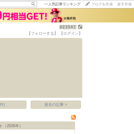
>>
人気記事ランキング
ブログを作成
楽天市場
023547
【フォローする】
【ログイン】
【毎日開催】
15記事にいいね！で1ポイント
10秒滞在
いいね!
--
/
--
件)
過去の記事 >
（2035年）