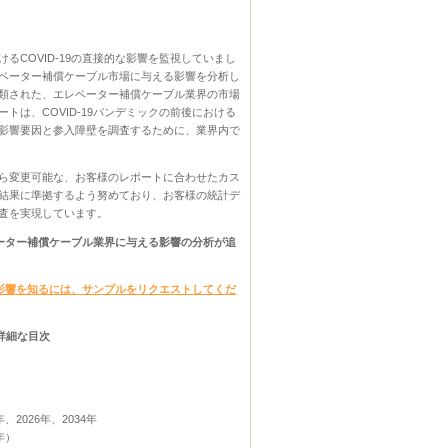
COVID-19の直接的な影響を監視していまし
ベーター補償ケーブル市場に与える影響を分析し
類された、エレベーター補償ケーブル業界の市場
は、COVID-19パンデミックの前後における
影響要因と参入障壁を調査するために、業界内で
ら変更可能な、お客様のレポートに合わせたカス
結果に準拠するよう努めており、お客様の統計デ
査を実現しています。
ベーター補償ケーブル業界に与える影響の分析が追
る影響を知るには、サンプルをリクエストしてくだ
の詳細な目次
2026年、2034年
年）