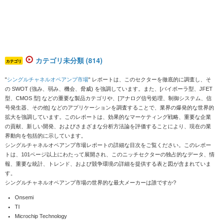
カテゴリ未分類 (814)
カテゴリ
"
シングルチャネルオペアンプ市場
" レポートは、このセクターを徹底的に調査し、そ
の SWOT (強み、弱み、機会、脅威) を強調しています。また、[バイポーラ型、JFET
型、CMOS 型] などの重要な製品カテゴリや、[アナログ信号処理、制御システム、信
号発生器、その他] などのアプリケーションを調査することで、業界の爆発的な世界的
拡大を強調しています。このレポートは、効果的なマーケティング戦略、重要な企業
の貢献、新しい開発、およびさまざまな分析方法論を評価することにより、現在の業
界動向を包括的に示しています。
シングルチャネルオペアンプ市場レポートの詳細な目次をご覧ください。このレポー
トは、
101ページ以上
にわたって展開され、このニッチセクターの独占的なデータ、情
報、重要な統計、トレンド、および競争環境の詳細を提供する表と図が含まれていま
す。
シングルチャネルオペアンプ市場の世界的な最大メーカーは誰ですか?
Onsemi
TI
Microchip Technology