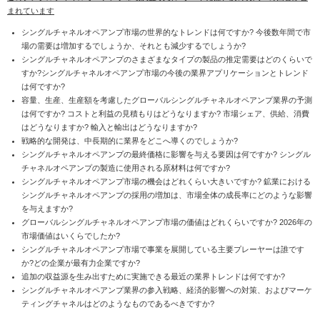
まれています
シングルチャネルオペアンプ市場の世界的なトレンドは何ですか? 今後数年間で市
場の需要は増加するでしょうか、それとも減少するでしょうか?
シングルチャネルオペアンプのさまざまなタイプの製品の推定需要はどのくらいで
すか?シングルチャネルオペアンプ市場の今後の業界アプリケーションとトレンド
は何ですか?
容量、生産、生産額を考慮したグローバルシングルチャネルオペアンプ業界の予測
は何ですか? コストと利益の見積もりはどうなりますか? 市場シェア、供給、消費
はどうなりますか? 輸入と輸出はどうなりますか?
戦略的な開発は、中長期的に業界をどこへ導くのでしょうか?
シングルチャネルオペアンプの最終価格に影響を与える要因は何ですか? シングル
チャネルオペアンプの製造に使用される原材料は何ですか?
シングルチャネルオペアンプ市場の機会はどれくらい大きいですか? 鉱業における
シングルチャネルオペアンプの採用の増加は、市場全体の成長率にどのような影響
を与えますか?
グローバルシングルチャネルオペアンプ市場の価値はどれくらいですか? 2026年の
市場価値はいくらでしたか?
シングルチャネルオペアンプ市場で事業を展開している主要プレーヤーは誰です
か?どの企業が最有力企業ですか?
追加の収益源を生み出すために実施できる最近の業界トレンドは何ですか?
シングルチャネルオペアンプ業界の参入戦略、経済的影響への対策、およびマーケ
ティングチャネルはどのようなものであるべきですか?