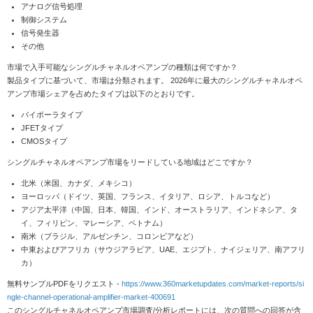
アナログ信号処理
制御システム
信号発生器
その他
市場で入手可能なシングルチャネルオペアンプの種類は何ですか？
製品タイプに基づいて、市場は分類されます。 2026年に最大のシングルチャネルオペ
アンプ市場シェアを占めたタイプは以下のとおりです。
バイポーラタイプ
JFETタイプ
CMOSタイプ
シングルチャネルオペアンプ市場をリードしている地域はどこですか？
北米（米国、カナダ、メキシコ）
ヨーロッパ（ドイツ、英国、フランス、イタリア、ロシア、トルコなど）
アジア太平洋（中国、日本、韓国、インド、オーストラリア、インドネシア、タ
イ、フィリピン、マレーシア、ベトナム）
南米（ブラジル、アルゼンチン、コロンビアなど）
中東およびアフリカ（サウジアラビア、UAE、エジプト、ナイジェリア、南アフリ
カ）
無料サンプルPDFをリクエスト -
https://www.360marketupdates.com/market-reports/si
ngle-channel-operational-amplifier-market-400691
このシングルチャネルオペアンプ市場調査/分析レポートには、次の質問への回答が含