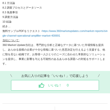
8.1 方法論
8.2 調査プロセスとデータソース
8.3 免責事項
9 調査方法論
10 結論
続き…
無料サンプルPDFをリクエスト -
https://www.360marketupdates.com/market-reports/sin
gle-channel-operational-amplifier-market-400691
当社について:
360 Market Update当社は、専門的な分析と正確なデータに基づいた市場情報を提供
し、あらゆる規模の企業が十分な情報に基づいた意思決定を行えるよう支援する、他
に類を見ない組織です。お客様一人ひとりのニーズに合わせた革新的なソリューショ
ンを提供し、事業に影響を与える可能性のあるあらゆる課題への対処をサポートしま
す。
お気に入りの記事を「いいね！」で応援しよう
いいね！
0