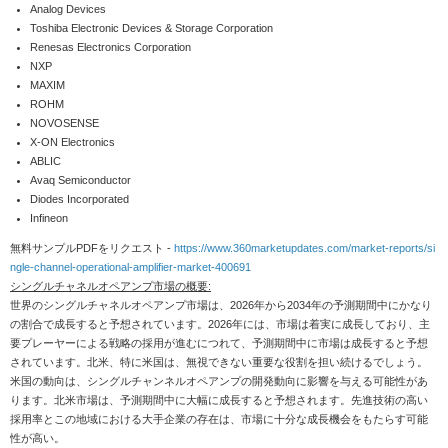
Analog Devices
Toshiba Electronic Devices & Storage Corporation
Renesas Electronics Corporation
NXP
MAXIM
ROHM
NOVOSENSE
X-ON Electronics
ABLIC
Avaq Semiconductor
Diodes Incorporated
Infineon
無料サンプルPDFをリクエスト -
https://www.360marketupdates.com/market-reports/si
ngle-channel-operational-amplifier-market-400691
シングルチャネルオペアンプ市場の概要:
世界のシングルチャネルオペアンプ市場は、2026年から2034年の予測期間中にかなり
の割合で成長すると予想されています。2026年には、市場は着実に成長しており、主
要プレーヤーによる戦略の採用が進むにつれて、予測期間中に市場は成長すると予想
されています。北米、特に米国は、無視できない重要な役割を担い続けるでしょう。
米国の動向は、シングルチャンネルオペアンプの開発動向に影響を与える可能性があ
ります。北米市場は、予測期間中に大幅に成長すると予想されます。先進技術の高い
採用率とこの地域における大手企業の存在は、市場に十分な成長機会をもたらす可能
性が高い。