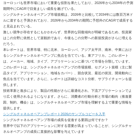
ヨーロッパも世界市場において重要な役割を果たしており、2026年から2034年の予測
期間中にCAGRで目覚ましい成長を遂げている。
シングルチャンネルオペアンプ市場規模は、2026年と比較して2034年には数百万米ド
ルに達すると予測されており、2026年から2034年の期間に予想外のCAGRで成長する
と見込まれている。
激しい競争が存在するにもかかわらず、世界的な回復傾向が明確であるため、投資家
はこの分野に依然として楽観的であり、今後もこの分野への新規投資がさらに増える
だろう。
本レポートは、世界市場、特に北米、ヨーロッパ、アジア太平洋、南米、中東におけ
るシングルチャンネルオペアンプに焦点を当てている。東アフリカ。このレポート
は、メーカー、地域、タイプ、アプリケーションに基づいて市場を分類しています。
このレポートは、シングルチャネルオペアンプの市場規模、セグメント規模（主に製
品タイプ、アプリケーション、地域をカバー）、競合状況、最近の状況、開発動向に
焦点を当てています。さらに、レポートは詳細なコスト分析、サプライチェーンを提
供します。
技術革新と進歩により、製品の性能がさらに最適化され、下流アプリケーションでよ
り広く使用されるようになります。さらに、消費者の行動分析と市場の動向（推進要
因、制約、機会）は、シングルチャネルオペアンプ市場を理解する上で重要な情報を
提供します。
シングルチャネルオペアンプレポート2026のサンプルコピーを入手
シングルチャネルオペアンプ市場の成長を促進する要因は何ですか？
世界中で以下のアプリケーションに対する需要が高まっていることが、シングルチャ
ネルオペアンプの成長に直接的な影響を与えています