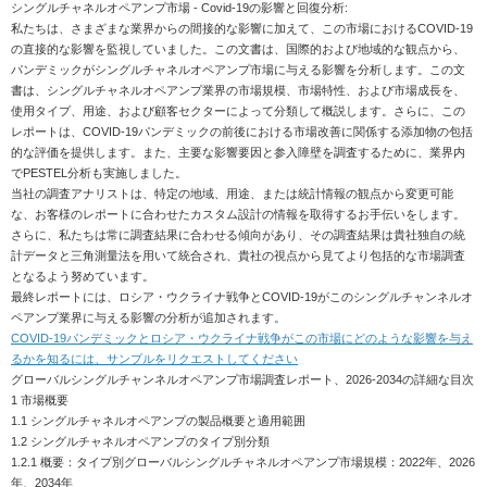
シングルチャネルオペアンプ市場 - Covid-19の影響と回復分析:
私たちは、さまざまな業界からの間接的な影響に加えて、この市場におけるCOVID-19
の直接的な影響を監視していました。この文書は、国際的および地域的な観点から、
パンデミックがシングルチャネルオペアンプ市場に与える影響を分析します。この文
書は、シングルチャネルオペアンプ業界の市場規模、市場特性、および市場成長を、
使用タイプ、用途、および顧客セクターによって分類して概説します。さらに、この
レポートは、COVID-19パンデミックの前後における市場改善に関係する添加物の包括
的な評価を提供します。また、主要な影響要因と参入障壁を調査するために、業界内
でPESTEL分析も実施しました。
当社の調査アナリストは、特定の地域、用途、または統計情報の観点から変更可能
な、お客様のレポートに合わせたカスタム設計の情報を取得するお手伝いをします。
さらに、私たちは常に調査結果に合わせる傾向があり、その調査結果は貴社独自の統
計データと三角測量法を用いて統合され、貴社の視点から見てより包括的な市場調査
となるよう努めています。
最終レポートには、ロシア・ウクライナ戦争とCOVID-19がこのシングルチャンネルオ
ペアンプ業界に与える影響の分析が追加されます。
COVID-19パンデミックとロシア・ウクライナ戦争がこの市場にどのような影響を与え
るかを知るには、サンプルをリクエストしてください
グローバルシングルチャンネルオペアンプ市場調査レポート、2026-2034の詳細な目次
1 市場概要
1.1 シングルチャネルオペアンプの製品概要と適用範囲
1.2 シングルチャネルオペアンプのタイプ別分類
1.2.1 概要：タイプ別グローバルシングルチャネルオペアンプ市場規模：2022年、2026
年、2034年