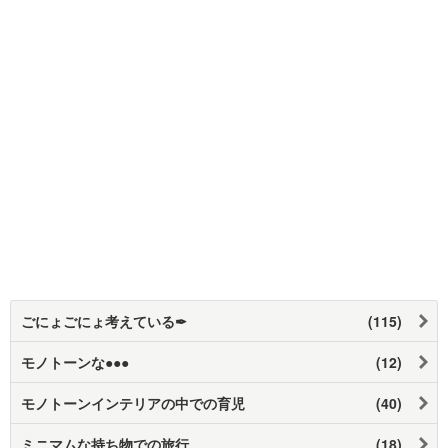
ごにょごにょ考えている✒︎
(115)
モノトーンな●●●
(12)
モノトーンインテリアの中での育児
(40)
ミニマムな持ち物での旅行
(18)