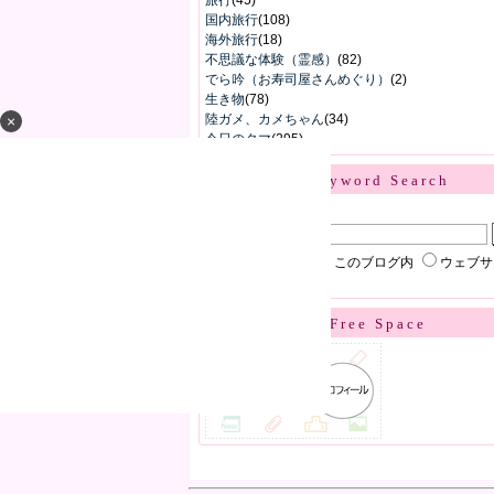
旅行
(45)
国内旅行
(108)
海外旅行
(18)
不思議な体験（霊感）
(82)
でら吟（お寿司屋さんめぐり）
(2)
生き物
(78)
陸ガメ、カメちゃん
(34)
×
今日のタマ
(295)
Keyword Search
▼キーワード検索
楽天ブログ内
このブログ内
ウェブサ
Free Space