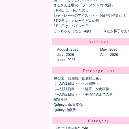
物・・・どうしたらいいの？
まるぎん道場 の「ラーメン 味噌 大麺」
8月4日は、ゆかたの日
シャトレーゼのアイス・・・今日だけ特別に？
8月2日は、カレーうどんの日
8月1日は、パインの日
く～ちゃん（ねこ 14歳）・・・何だか様子がお
Archives
August , 2026
May , 2026
July , 2026
April , 2026
June , 2026
Freepage List
胆石症 「腹腔鏡下胆嚢摘出術」
入院1日目・・・お部屋へ
入院1日目・・・処置、夕食画像
入院2日目・・・手術開始までの事
閲覧注意
Quincy の体重変化
Quincy 治療費
Category
カテゴリ未分類
(1756)