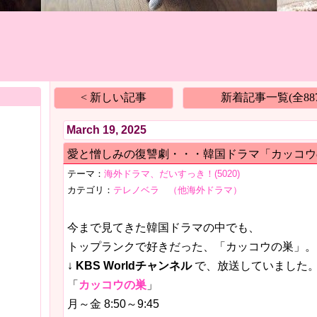
< 新しい記事
新着記事一覧(全887
March 19, 2025
愛と憎しみの復讐劇・・・韓国ドラマ「カッコウ
テーマ：
海外ドラマ、だいすっき！(5020)
カテゴリ：
テレノベラ （他海外ドラマ）
今まで見てきた韓国ドラマの中でも、
トップランクで好きだった、「カッコウの巣」。
↓
KBS Worldチャンネル
で、放送していました
「
カッコウの巣
」
月～金 8:50～9:45