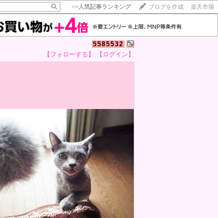
>>
人気記事ランキング
ブログを作成
楽天市場
5585532
【フォローする】
【ログイン】
【毎日開催】
15記事にいいね！で1ポイント
10秒滞在
いいね!
--
/
--