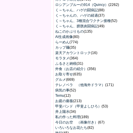
ロシアンブルーの914（Quincy）
(2262)
く～ちゃん、ハゲの闘病記
(88)
く～ちゃんの、ハゲの経過
(37)
く～ちゃん、3種混合ワクチン接種
(52)
く～ちゃん、膀胱炎闘病記
(49)
ねこのかぶりもの
(135)
AI生成画像
(80)
らーめん
(774)
カップ麺
(35)
楽天アカウントロック
(16)
モラタメ
(364)
ふるさと納税
(31)
外食（お店の紹介）
(356)
お取り寄せ
(635)
グルメ
(669)
テレノベラ （他海外ドラマ）
(171)
病気の事
(52)
Temu
(12)
お庭の薔薇
(213)
甲斐バンド（甲斐よしひろ）
(53)
井上陽水
(34)
私の作った料理
(189)
今日のお空 （画像付き）
(67)
いろいろなお花たち
(82)