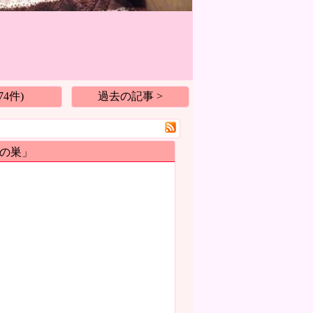
4件)
過去の記事 >
の巣」
。