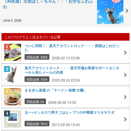
（AI生成）主役はく～ちゃん・・・お空をふわふ
わ
June 3, 2026
このブログでよく読まれている記事
ついに判明！、楽天アカウントロック・・・原因はこれだっ
た
閲覧総数 4329
2026.02.10 23:56
楽天アカウントロック・・・楽天市場お客様サポートセンタ
ーから来たメールの内容
閲覧総数 1034
2025.09.24 22:24
まるぎん道場 の「ラーメン 味噌 大麺」
閲覧総数 24
2026.08.06 10:02
太一×ケンタロウ男子ごはん～ブリの中華風マリネサラダ
閲覧総数 7812
2012.02.05 13:40