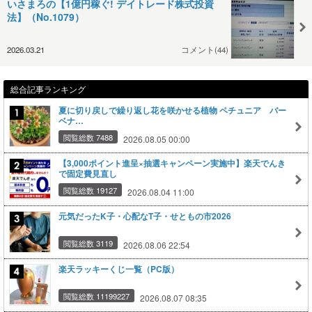
いさまろの【1億円稼ぐ! デイトレード株式投資
法】（No.1079）
2026.03.21
コメント(44)
総合記事ランキング
夏に切り戻しで繰り返し花を咲かせる植物 ペチュニア バー
ベナ…
閲覧総数 7488
2026.08.05 00:00
【3,000ポイント進呈×抽選キャンペーン実施中】楽天でんき
で固定費見直し
閲覧総数 19127
2026.08.04 11:00
元気だったK子・心配なT子・せともの市2026
閲覧総数 3119
2026.08.06 22:54
楽天ラッキーくじ一覧（PC版）
閲覧総数 11199227
2026.08.07 08:35