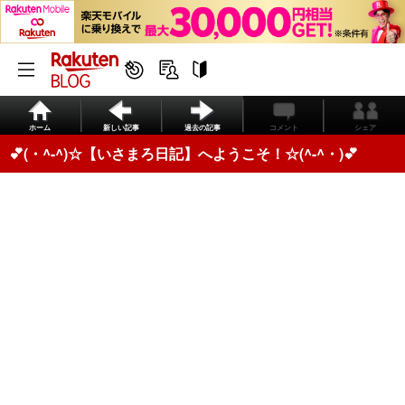
ホーム
新しい記事
過去の記事
コメント
シェア
💕(・^-^​)​​​☆​【いさまろ日記】へようこそ！​☆(^-^​​​・​​)​​​​​​​💕