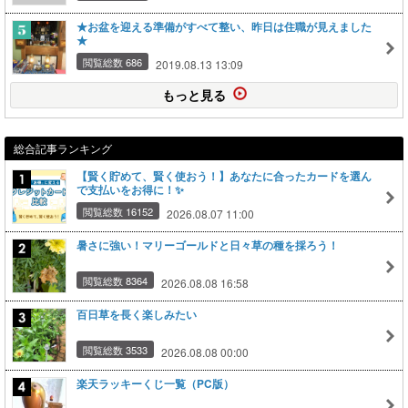
★お盆を迎える準備がすべて整い、昨日は住職が見えました
★
閲覧総数 686
2019.08.13 13:09
もっと見る
総合記事ランキング
【賢く貯めて、賢く使おう！】あなたに合ったカードを選ん
で支払いをお得に！✨
閲覧総数 16152
2026.08.07 11:00
暑さに強い！マリーゴールドと日々草の種を採ろう！
閲覧総数 8364
2026.08.08 16:58
百日草を長く楽しみたい
閲覧総数 3533
2026.08.08 00:00
楽天ラッキーくじ一覧（PC版）