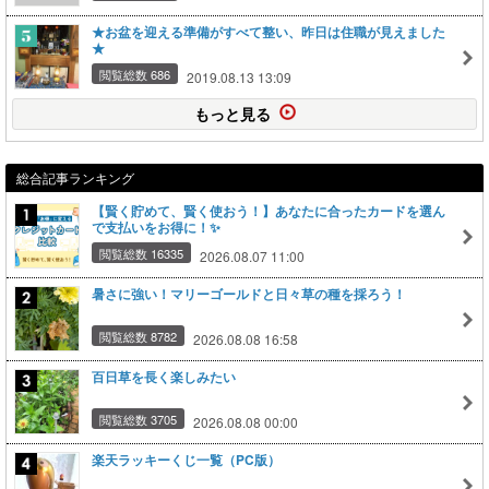
★お盆を迎える準備がすべて整い、昨日は住職が見えました
★
閲覧総数 686
2019.08.13 13:09
もっと見る
総合記事ランキング
【賢く貯めて、賢く使おう！】あなたに合ったカードを選ん
で支払いをお得に！✨
閲覧総数 16335
2026.08.07 11:00
暑さに強い！マリーゴールドと日々草の種を採ろう！
閲覧総数 8782
2026.08.08 16:58
百日草を長く楽しみたい
閲覧総数 3705
2026.08.08 00:00
楽天ラッキーくじ一覧（PC版）