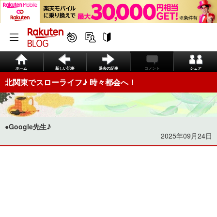
ホーム
新しい記事
過去の記事
コメント
シェア
北関東でスローライフ♪ 時々都会へ！
●Google先生♪
2025年09月24日