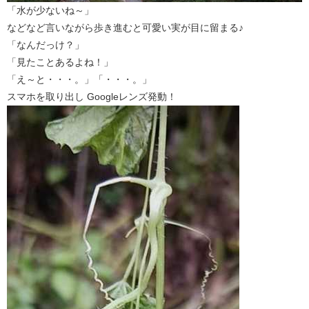
「水が少ないね～」
などなど言いながら歩き進むと可愛い実が目に留まる♪
「なんだっけ？」
「見たことあるよね！」
「え～と・・・。」「・・・。」
スマホを取り出し Googleレンズ発動！