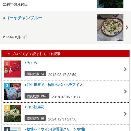
2025年08月20日
●ゴーヤチャンプルー
2025年08月01日
このブログでよく読まれている記事
●あぐら
閲覧総数 74
2018.08.17 22:59
●谷中銀座で、秋田のババヘラアイス
閲覧総数 1345
2018.07.06 19:33
●白い彼岸花...
閲覧総数 16
2024.12.31 21:56
●牧場ハロウィン[伊香保グリーン牧場]