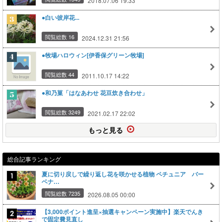
2018.07.06 19:33
●白い彼岸花...
閲覧総数 16
2024.12.31 21:56
●牧場ハロウィン[伊香保グリーン牧場]
閲覧総数 44
2011.10.17 14:22
●和乃菓「はなあわせ 花豆炊き合わせ」
閲覧総数 3249
2021.02.17 22:02
もっと見る
総合記事ランキング
夏に切り戻しで繰り返し花を咲かせる植物 ペチュニア バー
ベナ…
閲覧総数 7235
2026.08.05 00:00
【3,000ポイント進呈×抽選キャンペーン実施中】楽天でんき
で固定費見直し