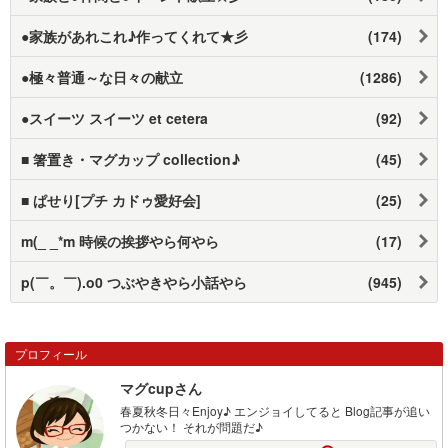
●家族があれこれ♪作ってくれて★彡
(174)
●極々普通～な日々の献立
(1286)
●スイーツ スイーツ et cetera
(92)
■ 箸置き・マグカップ collection♪
(45)
■ ぱせり[プチ カドゥ愛好会]
(25)
m(_ _*m 時候の挨拶やら何やら
(17)
p(￣。￣).o0 つぶやきやら小話やら
(945)
プロフィール
マグcupさん
春夏秋冬日々Enjoy♪ エンジョイしてると Blog記事が追い
つかない！ それが問題だ♪