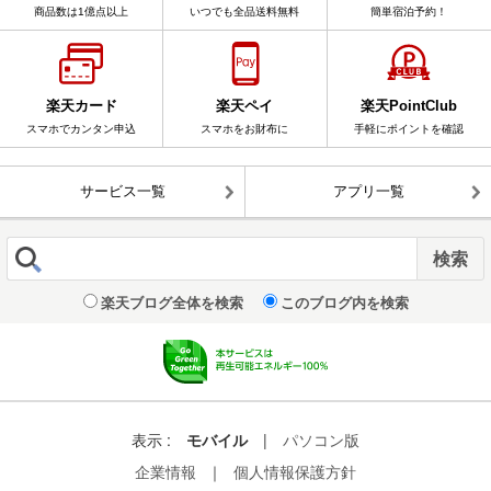
商品数は1億点以上
いつでも全品送料無料
簡単宿泊予約！
楽天カード
楽天ペイ
楽天PointClub
スマホでカンタン申込
スマホをお財布に
手軽にポイントを確認
サービス一覧
アプリ一覧
楽天ブログ全体を検索
このブログ内を検索
表示 :
モバイル
|
パソコン版
企業情報
｜
個人情報保護方針