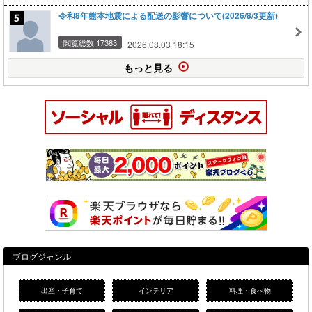
令和8年熊本地震による配送の影響について(2026/8/3更新)
閲覧総数 17383
2026.08.03 18:15
もっと見る
ブログジャンル
出産・子育て
インテリア
料理・食べ物