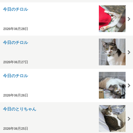
今日のチロル
2026年06月28日
今日のチロル
2026年06月27日
今日のチロル
2026年06月26日
今日のとりちゃん
2026年06月25日