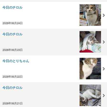
今日のチロル
2026年06月24日
今日のチロル
2026年06月23日
今日のとりちゃん
2026年06月22日
今日のチロル
2026年06月21日