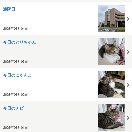
通院日
2026年06月04日
今日のとりちゃん
2026年06月03日
今日のにゃんこ
2026年06月02日
今日のチビ
2026年06月01日