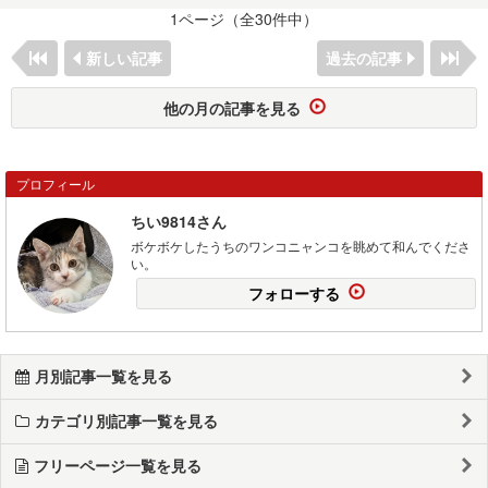
1ページ（全30件中）
新しい記事
過去の記事
他の月の記事を見る
プロフィール
ちい9814さん
ボケボケしたうちのワンコニャンコを眺めて和んでくださ
い。
フォローする
月別記事一覧を見る
カテゴリ別記事一覧を見る
フリーページ一覧を見る