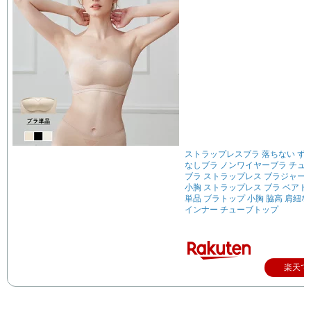
ストラップレスブラ 落ちない ず
なしブラ ノンワイヤーブラ チュ
ブラ ストラップレス ブラジャー
小胸 ストラップレス ブラ ベアト
単品 ブラトップ 小胸 脇高 肩紐な
インナー チューブトップ
楽天で