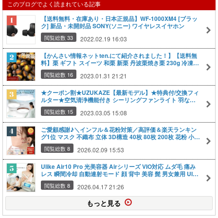
このブログでよく読まれている記事
【送料無料・在庫あり・日本正規品】WF-1000XM4 [ブラッ
ク] 新品・未開封品 SONY(ソニー) ワイヤレスイヤホン
閲覧総数 33
2022.02.19 16:03
【かんさい情報ネットten.にて紹介されました！】【送料無
料】栗 ギフト スイーツ 和栗 新栗 丹波栗焼き栗 230g 冷凍焼
栗 和菓子 お菓子 食べ物 くり 甘栗 国産 内祝い お返し プレゼ
閲覧総数 16
2023.01.31 21:21
ント プチギフト お取り寄せ ご当地 高級 グルメ 勝栗 搗栗
★クーポン割★UZUKAZE【最新モデル】★特典付/交換フィ
ルター★空気清浄機能付き シーリングファンライト 羽なし
LED ウズカゼ uzukaze 天井照明 調光調色 シーリングライト
閲覧総数 15
2023.03.05 15:08
Amazon Echo Googlehome対応 音声操作 照明 ファンライ
ト シーリングファン LEDライト 8～12畳対応
ご愛顧感謝♪＼インフル＆花粉対策／高評価＆楽天ランキン
グ1位 マスク 不織布 立体 3D構造 40枚 80枚 200枚 花粉 小さ
め 大きめ 接触冷感マスク 不織布マスク くちばしマスク 韓国
閲覧総数 8
2026.02.09 15:53
マスク おしゃれ 耳紐 バイカラーマスク 4層 3層 高性能フィ
ルター 血色マスク 大人用 子供用
Ulike Air10 Pro 光美容器 Airシリーズ VIO対応 ムダ毛 痛み
レス 瞬間冷却 自動連射モード 顔 背中 美容 髭 男女兼用 UI20
GP 夏 お手入れ 水着
閲覧総数 8
2026.04.17 21:26
もっと見る