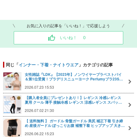
お気に入りの記事を「いいね！」で応援しよう
いいね！
0
同じ「
インナー・下着・ナイトウエア
」カテゴリの記事
女性雑誌『LDK』【2023年】ノンワイヤーブラベストバイ
＆第1位受賞！ブラデリスニューヨーク Perfumyブラ23S…
2026.07.23 15:53
【購入者全員にプレゼントあり！】レギンス 冷感レギンス
夏用 クール 薄手 接触冷感 レギンス 涼感レギンス スパッ…
2026.07.02 21:30
【 送料無料 】 ガードル 骨盤ガードル 美尻 補正下着 引き締
め 産後ガードル ぽっこりお腹 補整下着 ヒップアップ 大き…
2026.06.22 15:23