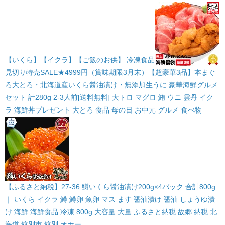
【いくら】【イクラ】【ご飯のお供】 冷凍食品
見切り特売SALE★4999円（賞味期限3月末）【超豪華3品】本まぐ
ろ大とろ・北海道産いくら醤油漬け・無添加生うに 豪華海鮮グルメ
セット 計280g 2-3人前[送料無料] 大トロ マグロ 鮪 ウニ 雲丹 イク
ラ 海鮮丼プレゼント 大とろ 食品 母の日 お中元 グルメ 食べ物
【ふるさと納税】27-36 鱒いくら醤油漬け200g×4パック 合計800g
｜ いくら イクラ 鱒 鱒卵 魚卵 マス ます 醤油漬け 醤油 しょうゆ漬
け 海鮮 海鮮食品 冷凍 800g 大容量 大量 ふるさと納税 故郷 納税 北
海道 紋別市 紋別 オホー