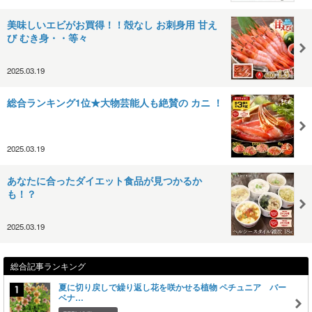
美味しいエビがお買得！！殻なし お刺身用 甘え
び むき身・・等々
2025.03.19
総合ランキング1位★大物芸能人も絶賛の カニ ！
2025.03.19
あなたに合ったダイエット食品が見つかるか
も！？
2025.03.19
総合記事ランキング
夏に切り戻しで繰り返し花を咲かせる植物 ペチュニア バー
ベナ…