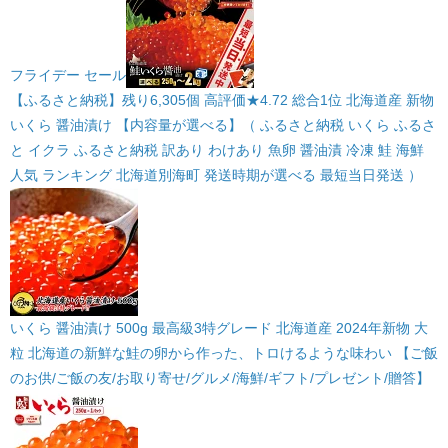
フライデー セール
【ふるさと納税】残り6,305個 高評価★4.72 総合1位 北海道産 新物
いくら 醤油漬け 【内容量が選べる】（ ふるさと納税 いくら ふるさ
と イクラ ふるさと納税 訳あり わけあり 魚卵 醤油漬 冷凍 鮭 海鮮
人気 ランキング 北海道別海町 発送時期が選べる 最短当日発送 ）
いくら 醤油漬け 500g 最高級3特グレード 北海道産 2024年新物 大
粒 北海道の新鮮な鮭の卵から作った、トロけるような味わい 【ご飯
のお供/ご飯の友/お取り寄せ/グルメ/海鮮/ギフト/プレゼント/贈答】