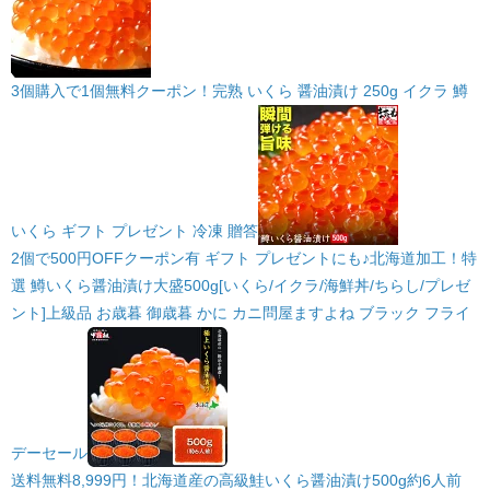
3個購入で1個無料クーポン！完熟 いくら 醤油漬け 250g イクラ 鱒
いくら ギフト プレゼント 冷凍 贈答
2個で500円OFFクーポン有 ギフト プレゼントにも♪北海道加工！特
選 鱒いくら醤油漬け大盛500g[いくら/イクラ/海鮮丼/ちらし/プレゼ
ント]上級品 お歳暮 御歳暮 かに カニ問屋ますよね ブラック フライ
デーセール
送料無料8,999円！北海道産の高級鮭いくら醤油漬け500g約6人前