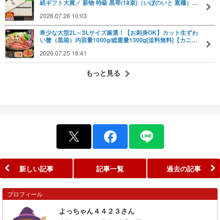
続ギフト大賞／ 新物 特級 黒帯(18束)（いぼのいと 素麺）…
2026.07.26 10:03
希少な大型2L～3Lサイズ厳選！【お刺身OK】カット生ずわ
い蟹（黒箱）内容量1000g/総重量1300g[送料無料]【カニ…
2026.07.25 16:41
もっと見る
新しい記事
記事一覧
過去の記事
プロフィール
よっちゃん４４２３さん