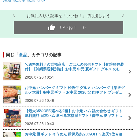
お気に入りの記事を「いいね！」で応援しよう
いいね！
0
同じ「
食品
」カテゴリの記事
＼送料無料／久世福商店 ごはんのお供ギフト【化粧箱包装
付】【沖縄県送料別途】お中元 中元 夏ギフト グルメ のし…
2026.07.26 10:51
お中元 ハンバーグ ギフト 松阪牛 グルメ ハンバーグ【楽天グ
ルメ大賞】御中元ギフト お中元 2026 父 肉ギフト プレゼ…
2026.07.26 10:46
【最大35%OFF/選べる2種】お中元 ハム 詰め合わせ ギフト
送料無料 日本ハム 選べる本格派ギフト / 御中元 夏ギフト…
2026.07.26 10:43
お中元 夏ギフト そうめん 揖保乃糸 20%OFF＼楽天1位★連