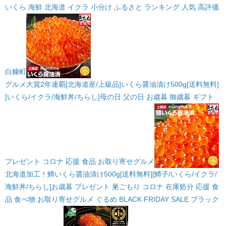
いくら 海鮮 北海道 イクラ 小分け ふるさと ランキング 人気 高評価
白糠町
グルメ大賞2年連覇[北海道産/上級品]いくら醤油漬け500g[送料無料]
[いくら/イクラ/海鮮丼/ちらし]母の日 父の日 お歳暮 御歳暮 ギフト
プレゼント コロナ 応援 食品 お取り寄せグルメ
北海道加工！鱒いくら醤油漬け500g[送料無料][鱒子/いくら/イクラ/
海鮮丼/ちらし]お歳暮 プレゼント 巣ごもり コロナ 在庫処分 応援 食
品 食べ物 お取り寄せグルメ ぐるめ BLACK FRIDAY SALE ブラック