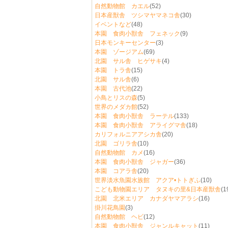
自然動物館 カエル
(52)
日本産獣舎 ツシマヤマネコ舎
(30)
イベントなど
(48)
本園 食肉小獣舎 フェネック
(9)
日本モンキーセンター
(3)
本園 ゾージアム
(69)
北園 サル舎 ヒゲサキ
(4)
本園 トラ舎
(15)
北園 サル舎
(6)
本園 古代池
(22)
小鳥とリスの森
(5)
世界のメダカ館
(52)
本園 食肉小獣舎 ラーテル
(133)
本園 食肉小獣舎 アライグマ舎
(18)
カリフォルニアアシカ舎
(20)
北園 ゴリラ舎
(10)
自然動物館 カメ
(16)
本園 食肉小獣舎 ジャガー
(36)
本園 コアラ舎
(20)
世界淡水魚園水族館 アクア•トトぎふ
(10)
こども動物園エリア タヌキの里&日本産獣舎
(1
北園 北米エリア カナダヤマアラシ
(16)
掛川花鳥園
(3)
自然動物館 ヘビ
(12)
本園 食肉小獣舎 ジャンルキャット
(11)