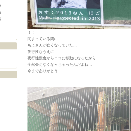
5
2
9
5
！！
閉まっている間に
ちよさんが亡くなっていた…
夜行性なうえに
夜行性獣舎からココに移動になったから
全然会えなくなっちゃったんだよね…
今までありがとう