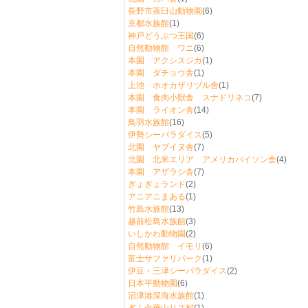
長野市茶臼山動物園
(6)
京都水族館
(1)
神戸どうぶつ王国
(6)
自然動物館 ワニ
(6)
本園 アクシスジカ
(1)
本園 ダチョウ舎
(1)
上池 ホオカザリヅル舎
(1)
本園 食肉小獣舎 スナドリネコ
(7)
本園 ライオン舎
(14)
鳥羽水族館
(16)
伊勢シーパラダイス
(5)
北園 ヤブイヌ舎
(7)
北園 北米エリア アメリカバイソン舎
(4)
本園 アザラシ舎
(7)
ぎょぎょランド
(2)
アニアニまある
(1)
竹島水族館
(13)
越前松島水族館
(3)
いしかわ動物園
(2)
自然動物館 イモリ
(6)
富士サファリパーク
(1)
伊豆・三津シーパラダイス
(2)
日本平動物園
(6)
沼津港深海水族館
(1)