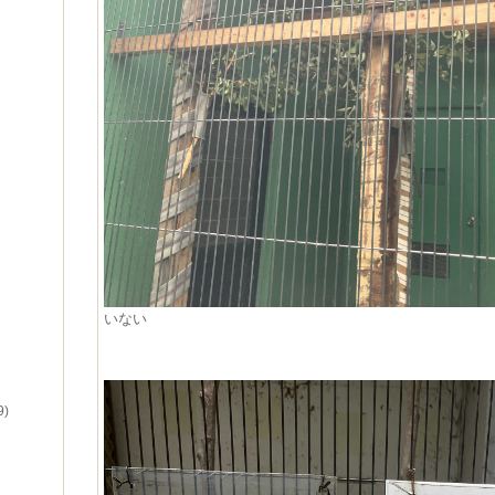
いない
9)