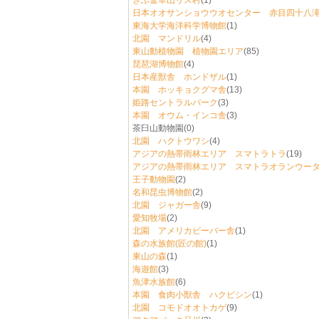
ぎふ金華山リス村
(1)
日本オオサンショウウオセンター 赤目四十八
東海大学海洋科学博物館
(1)
北園 マンドリル
(4)
東山動植物園 植物園エリア
(85)
琵琶湖博物館
(4)
日本産獣舎 ホンドザル
(1)
本園 ホッキョクグマ舎
(13)
姫路セントラルパーク
(3)
本園 オウム・インコ舎
(3)
茶臼山動物園
(0)
北園 ハクトウワシ
(4)
アジアの熱帯雨林エリア スマトラトラ
(19)
アジアの熱帯雨林エリア スマトラオランウー
王子動物園
(2)
名和昆虫博物館
(2)
北園 ジャガー舎
(9)
愛知牧場
(2)
北園 アメリカビーバー舎
(1)
森の水族館(匠の館)
(1)
東山の森
(1)
海遊館
(3)
魚津水族館
(6)
本園 食肉小獣舎 ハクビシン
(1)
北園 コモドオオトカゲ
(9)