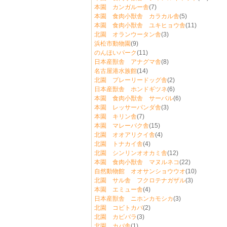
本園 カンガルー舎
(7)
本園 食肉小獣舎 カラカル舎
(5)
本園 食肉小獣舎 ユキヒョウ舎
(11)
北園 オランウータン舎
(3)
浜松市動物園
(9)
のんほいパーク
(11)
日本産獣舎 アナグマ舎
(8)
名古屋港水族館
(14)
北園 プレーリードッグ舎
(2)
日本産獣舎 ホンドギツネ
(6)
本園 食肉小獣舎 サーバル
(6)
本園 レッサーパンダ舎
(3)
本園 キリン舎
(7)
本園 マレーバク舎
(15)
北園 オオアリクイ舎
(4)
北園 トナカイ舎
(4)
北園 シンリンオオカミ舎
(12)
本園 食肉小獣舎 マヌルネコ
(22)
自然動物館 オオサンショウウオ
(10)
北園 サル舎 フクロテナガザル
(3)
本園 エミュー舎
(4)
日本産獣舎 ニホンカモシカ
(3)
北園 コビトカバ
(2)
北園 カピバラ
(3)
北園 カバ舎
(1)