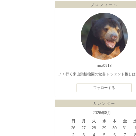
プロフィール
rina0918
よく行く東山動植物園の覚書 レジェンド推しは
フォローする
カレンダー
2026年8月
日
月
火
水
木
金
26
27
28
29
30
31
2
3
4
5
6
7