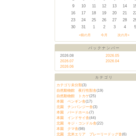
9
10
11
12
13
14
1
16
17
18
19
20
21
2
23
24
25
26
27
28
2
30
31
1
2
3
4
<前の月
今月
次の月>
バックナンバー
2026.08
2026.05
2026.07
2026.04
2026.06
カテゴリ
カテゴリ未分類
(3)
自然動物館 夜行性獣舎
(19)
自然動物館 トカゲ
(25)
本園 ペンギン舎
(17)
北園 チンパンジー舎
(3)
本園 バードホール
(7)
本園 インドサイ舎
(44)
北園 キジ・コンドル舎
(22)
本園 クマ舎
(98)
北園 北米エリア プレーリードッグ舎
(6)