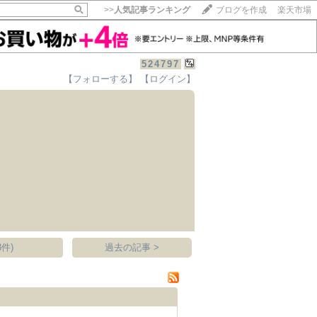
>>
人気記事ランキング
ブログを作成
楽天市場
524797
【フォローする】
【ログイン】
【毎日開催】
15記事にいいね！で1ポイント
10秒滞在
いいね!
--
/
--
件)
過去の記事 >