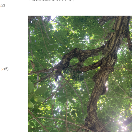
滝
(2)
タン
(5)