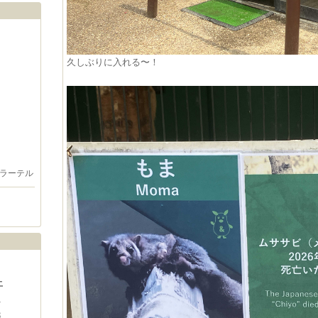
久しぶりに入れる〜！
ラーテル
土
1
8