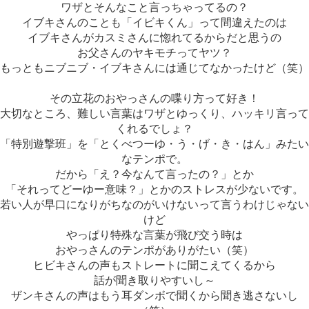
ワザとそんなこと言っちゃってるの？
イブキさんのことも「イビキくん」って間違えたのは
イブキさんがカスミさんに惚れてるからだと思うの
お父さんのヤキモチってヤツ？
もっともニブニブ・イブキさんには通じてなかったけど（笑）
その立花のおやっさんの喋り方って好き！
大切なところ、難しい言葉はワザとゆっくり、ハッキリ言って
くれるでしょ？
「特別遊撃班」を「とくべつーゆ・う・げ・き・はん」みたい
なテンポで。
だから「え？今なんて言ったの？」とか
「それってどーゆー意味？」とかのストレスが少ないです。
若い人が早口になりがちなのがいけないって言うわけじゃない
けど
やっぱり特殊な言葉が飛び交う時は
おやっさんのテンポがありがたい（笑）
ヒビキさんの声もストレートに聞こえてくるから
話が聞き取りやすいし～
ザンキさんの声はもう耳ダンボで聞くから聞き逃さないし