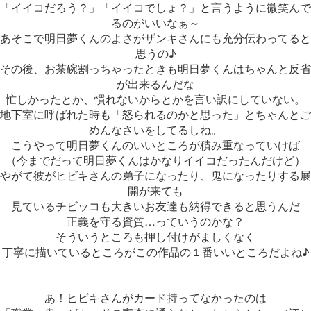
「イイコだろう？」「イイコでしょ？」と言うように微笑んで
るのがいいなぁ～
あそこで明日夢くんのよさがザンキさんにも充分伝わってると
思うの♪
その後、お茶碗割っちゃったときも明日夢くんはちゃんと反省
が出来るんだな
忙しかったとか、慣れないからとかを言い訳にしていない。
地下室に呼ばれた時も「怒られるのかと思った」とちゃんとご
めんなさいをしてるしね。
こうやって明日夢くんのいいところが積み重なっていけば
（今までだって明日夢くんはかなりイイコだったんだけど）
やがて彼がヒビキさんの弟子になったり、鬼になったりする展
開が来ても
見ているチビッコも大きいお友達も納得できると思うんだ
正義を守る資質…っていうのかな？
そういうところも押し付けがましくなく
丁寧に描いているところがこの作品の１番いいところだよね♪
あ！ヒビキさんがカード持ってなかったのは