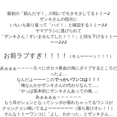
最初の「頼んだぞ！」の戦いでモタモタしてるトミー♪
ザンキさんの指示に
いちいち振り返って「ハイ！」と確認するトミー♪♪
ヤマアラシに逃げられて
「ザンキさん！すいませんでした！！！」と頭を下げるトミー
ーー♪♪♪
お前ラブすぎ！！！！
（キューーーッ！！！）
あぁぁぁ～～～～久々にボカァ鼻血の海にダイブするところだ
ったよ…
なんだよーーーこの
でっかいワンコは！！！
「俺なんかがザンキさんの代わりなんて…」
「やっぱ基本的にザンキさんあっての俺…」
あぁぁぁぁ～～～～～～
もう耳がシュンとなってシッポが垂れちゃってるワンコが
クゥンクゥン鳴いてるよーーーーーー（落ち着けオレ！！）
そんなトミーワンコに「よし、わかった」とザンキさん…