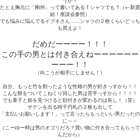
うか？
たとえ胸元に「剛州」って書いてあるＴシャツでも？（←新選
組！座談会参照）
でも悩みに悩んでるイブキさん……シャツの２枚くらいどっち
も買えよ！
だめだーーーー！！！
この手の男とは付き合えねーーーーーー
ーーー！！
（向こうが相手にしません！）
自分、もっと竹を割ったような性格の男が好きっすから！！
こんな餅をついてこねくり回した男は苦手っすから！！！！
でも童子と姫を見つけると顔付きが変わるのは良し！（笑）
サテンを出る時千円札の２枚も出して
「支払いお願いします！」って言ったらもっといい男だったの
に～～
（こーゆー時は男のオゴリだろ？買い物に付き合ってもらって
んだから）