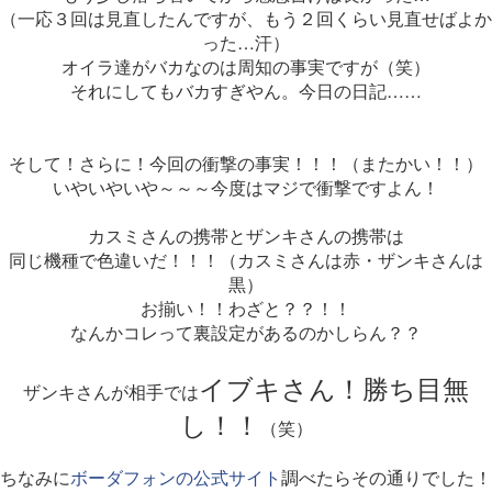
（一応３回は見直したんですが、もう２回くらい見直せばよか
った…汗）
オイラ達がバカなのは周知の事実ですが（笑）
それにしてもバカすぎやん。今日の日記……
そして！さらに！今回の衝撃の事実！！！（またかい！！）
いやいやいや～～～今度はマジで衝撃ですよん！
カスミさんの携帯とザンキさんの携帯は
同じ機種で色違いだ！！！（カスミさんは赤・ザンキさんは
黒）
お揃い！！わざと？？！！
なんかコレって裏設定があるのかしらん？？
イブキさん！勝ち目無
ザンキさんが相手では
し！！
（笑）
ちなみに
ボーダフォンの公式サイト
調べたらその通りでした！