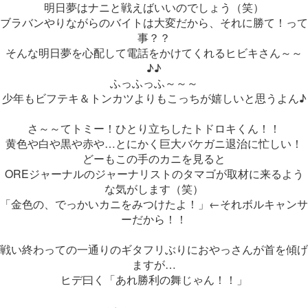
明日夢はナニと戦えばいいのでしょう（笑）
ブラバンやりながらのバイトは大変だから、それに勝て！って
事？？
そんな明日夢を心配して電話をかけてくれるヒビキさん～～
♪♪
ふっふっふ～～～
少年もビフテキ＆トンカツよりもこっちが嬉しいと思うよん♪
さ～～てトミー！ひとり立ちしたトドロキくん！！
黄色や白や黒や赤や…とにかく巨大バケガニ退治に忙しい！
どーもこの手のカニを見ると
OREジャーナルのジャーナリストのタマゴが取材に来るよう
な気がします（笑）
「金色の、でっかいカニをみつけたよ！」←それボルキャンサ
ーだから！！
戦い終わっての一通りのギタフリぶりにおやっさんが首を傾げ
ますが…
ヒデ曰く「あれ勝利の舞じゃん！！」