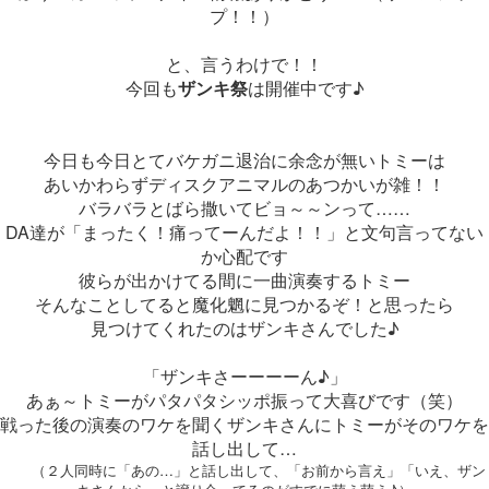
プ！！）
と、言うわけで！！
今回も
ザンキ祭
は開催中です♪
今日も今日とてバケガニ退治に余念が無いトミーは
あいかわらずディスクアニマルのあつかいが雑！！
バラバラとばら撒いてビョ～～ンって……
DA達が「まったく！痛ってーんだよ！！」と文句言ってない
か心配です
彼らが出かけてる間に一曲演奏するトミー
そんなことしてると魔化魍に見つかるぞ！と思ったら
見つけてくれたのはザンキさんでした♪
「ザンキさーーーーん♪」
あぁ～トミーがパタパタシッポ振って大喜びです（笑）
戦った後の演奏のワケを聞くザンキさんにトミーがそのワケを
話し出して…
（２人同時に「あの…」と話し出して、「お前から言え」「いえ、ザン