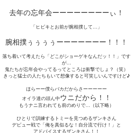
去年の忘年会ーーーーーーーーぃ！
「ヒビキとお前が腕相撲して…」
腕相撲ぅぅぅぅーーーーーーー！！！
落ち着いて考えたら「どこがショーゲキなんだッ！！」です
が…
鬼たちが忘年会やってるってところは衝撃でしょ？（笑）
きっと猛士の人たちもいて想像すると可笑しいんですけど♪
ほらーー僕らバカだからさーーーーー
ウニだから！！
オイラ達の頭ん中
もうナニ言われても前のめりで…（以下略）
ひとりで訓練するトミーを見つめるザンキさん
デビュー戦で「俺を真似るな！自分流で行け！」と
アドバイスするザンキさん！！