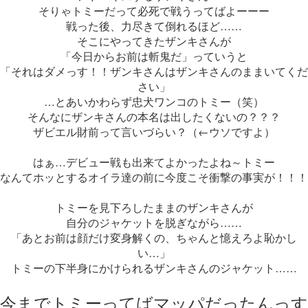
そりゃトミーだって必死で戦うってばよーーー
戦った後、力尽きて倒れるほど……
そこにやってきたザンキさんが
「今日からお前は斬鬼だ」っていうと
「それはダメっす！！ザンキさんはザンキさんのままいてくだ
さい」
…とあいかわらず忠犬ワンコのトミー（笑）
そんなにザンキさんの本名は出したくないの？？？
ザビエル財前って言いづらい？（←ウソですよ）
はぁ…デビュー戦も出来てよかったよね～トミー
なんてホッとするオイラ達の前に今度こそ衝撃の事実が！！！
トミーを見下ろしたままのザンキさんが
自分のジャケットを脱ぎながら……
「あとお前は顔だけ変身解くの、ちゃんと憶えろよ恥かし
い…」
トミーの下半身にかけられるザンキさんのジャケット……
今までトミーってばマッパだったんっす