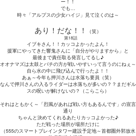
ー！！
でも…
時々「アルプスの少女ハイジ」見て泣くのは～
あり！だな！！
（笑）
第18話
イブキさん！！カッコよかったよん！
援軍にやってきた響鬼さんに「自分がやりますから」と
最後まで責任取る発言してるし♪
オオナマズは太鼓とバチの方が戦いやすいって言うのにねぇ～
自ら水の中に飛び込んで行ったよ！！
あぁ～今年も押川さんは水落ち要員（笑）
なんで押川さんの入るライダーは水落ちが多いの？？まだギル
スの呪いが解けないの？（こらこら）
それはともかく～「烈風があれば戦い方もあるんです」の宣言
通り
ちゃんと決めてくれるあたりカッコよかった♪
ただ戦った場所が場所だけに
（555のスマートブレインタワー建設予定地～首都圏外郭放水