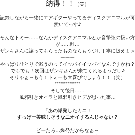
納得！！
（笑）
記録しながら一緒にエアギターやってるディスクアニマルが可
愛いでっす♪
そんなトミー……なんかディスクアニマルとか音撃弦の扱い方
が……雑…
ザンキさんに譲ってもらったものならもう少し丁寧に扱えよぉ
ーーー
やっぱりひとりで戦うのってイッパイイッパイなんですかね？
でもでも！次回はザンキさんが来てくれるようだし♪
そりゃぁ～もう！トミーも大喜びでしょう！！（笑）
**************
そして後日……
風邪引きオイラと風邪引きヒデが思った事…
「あの爆発したカニ！
すっげー美味しそうなニオイするんじゃない？
」
どーだろ…爆発だからなぁ～