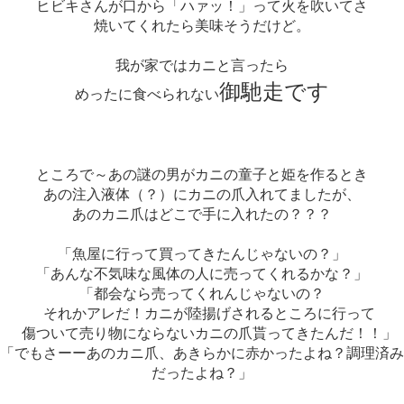
ヒビキさんが口から「ハァッ！」って火を吹いてさ
焼いてくれたら美味そうだけど。
我が家ではカニと言ったら
御馳走です
めったに食べられない
ところで～あの謎の男がカニの童子と姫を作るとき
あの注入液体（？）にカニの爪入れてましたが、
あのカニ爪はどこで手に入れたの？？？
「魚屋に行って買ってきたんじゃないの？」
「あんな不気味な風体の人に売ってくれるかな？」
「都会なら売ってくれんじゃないの？
それかアレだ！カニが陸揚げされるところに行って
傷ついて売り物にならないカニの爪貰ってきたんだ！！」
「でもさーーあのカニ爪、あきらかに赤かったよね？調理済み
だったよね？」