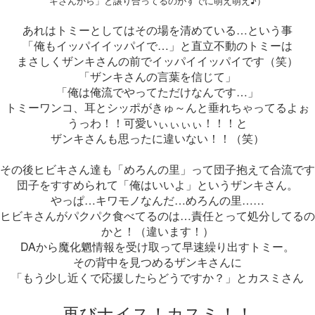
キさんから」と譲り合ってるのがすでに萌え萌え♪）
あれはトミーとしてはその場を清めている…という事
「俺もイッパイイッパイで…」と直立不動のトミーは
まさしくザンキさんの前でイッパイイッパイです（笑）
「ザンキさんの言葉を信じて」
「俺は俺流でやってただけなんです…」
トミーワンコ、耳とシッポがきゅ～んと垂れちゃってるよぉ
うっわ！！可愛いぃぃぃぃ！！！と
ザンキさんも思ったに違いない！！（笑）
その後ヒビキさん達も「めろんの里」って団子抱えて合流です
団子をすすめられて「俺はいいよ」というザンキさん。
やっぱ…キワモノなんだ…めろんの里……
ヒビキさんがパクパク食べてるのは…責任とって処分してるの
かと！（違います！）
DAから魔化魍情報を受け取って早速繰り出すトミー。
その背中を見つめるザンキさんに
「もう少し近くで応援したらどうですか？」とカスミさん
再びナイス！カスミ！！