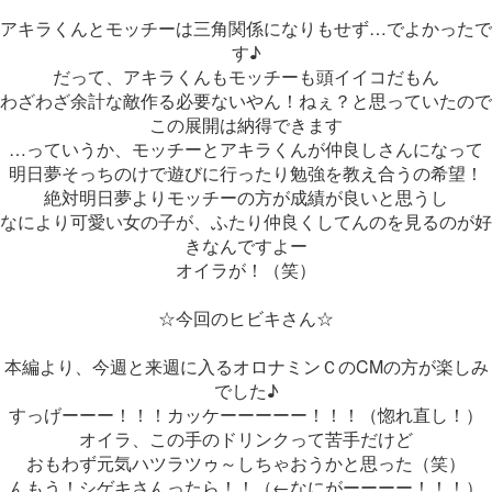
アキラくんとモッチーは三角関係になりもせず…でよかったで
す♪
だって、アキラくんもモッチーも頭イイコだもん
わざわざ余計な敵作る必要ないやん！ねぇ？と思っていたので
この展開は納得できます
…っていうか、モッチーとアキラくんが仲良しさんになって
明日夢そっちのけで遊びに行ったり勉強を教え合うの希望！
絶対明日夢よりモッチーの方が成績が良いと思うし
なにより可愛い女の子が、ふたり仲良くしてんのを見るのが好
きなんですよー
オイラが！（笑）
☆今回のヒビキさん☆
本編より、今週と来週に入るオロナミンＣのCMの方が楽しみ
でした♪
すっげーーー！！！カッケーーーーー！！！（惚れ直し！）
オイラ、この手のドリンクって苦手だけど
おもわず元気ハツラツゥ～しちゃおうかと思った（笑）
んもう！シゲキさんったら！！（←なにがーーーー！！！）