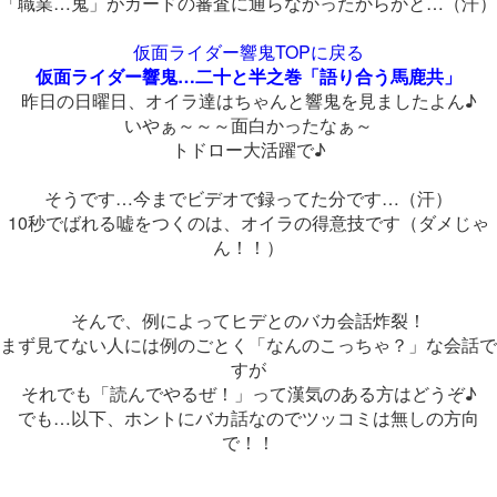
「職業…鬼」がカードの審査に通らなかったからかと…（汗）
仮面ライダー響鬼TOPに戻る
仮面ライダー響鬼…二十と半之巻「語り合う馬鹿共」
昨日の日曜日、オイラ達はちゃんと響鬼を見ましたよん♪
いやぁ～～～面白かったなぁ～
トドロー大活躍で♪
そうです…今までビデオで録ってた分です…（汗）
10秒でばれる嘘をつくのは、オイラの得意技です（ダメじゃ
ん！！）
そんで、例によってヒデとのバカ会話炸裂！
まず見てない人には例のごとく「なんのこっちゃ？」な会話で
すが
それでも「読んでやるぜ！」って漢気のある方はどうぞ♪
でも…以下、ホントにバカ話なのでツッコミは無しの方向
で！！