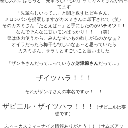
差し入れにはもっと「先輩らしいもの」ってカスミさんが言っ
てます
「先輩らしいって…」と聞き返すヒビキさん、
メロンパンを提案しますがカスミさんに却下されて（笑）
そのカスミさん「たとえば～」と手にしたのが
ハチミツ！！
なんでそんなに甘いモンばっかり！！！（笑）
鬼は体力使うから、みんな甘いもの欲しがるのかなぁ？
オイラだったら梅干も欲しいなぁ～と思っていたら
カスミさん、サラリとすごいこと言いました
「ザンキさんだって…っていうか
財津原さん
だって…」
ザイツハラ！！！
それがザンキさんの本名ですか！！！
ザビエル・ザイツハラ！！！
（ザビエルは妄
想です）
ふぅ～カスミィ～ナイス情報ありがとう！！（サムズアッ