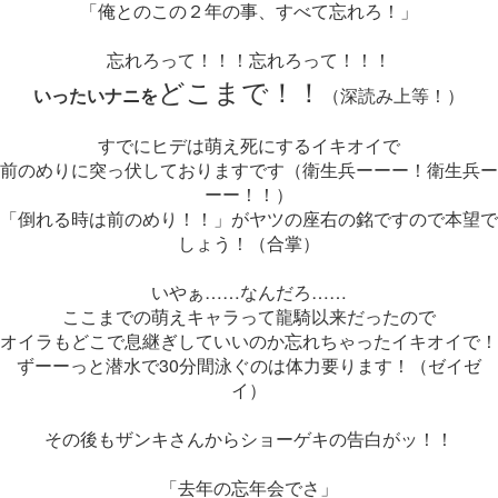
「俺とのこの２年の事、すべて忘れろ！」
忘れろって！！！忘れろって！！！
どこまで！！
いったいナニを
（深読み上等！）
すでにヒデは萌え死にするイキオイで
前のめりに突っ伏しておりますです（衛生兵ーーー！衛生兵ー
ーー！！）
「倒れる時は前のめり！！」がヤツの座右の銘ですので本望で
しょう！（合掌）
いやぁ……なんだろ……
ここまでの萌えキャラって龍騎以来だったので
オイラもどこで息継ぎしていいのか忘れちゃったイキオイで！
ずーーっと潜水で30分間泳ぐのは体力要ります！（ゼイゼ
イ）
その後もザンキさんからショーゲキの告白がッ！！
「去年の忘年会でさ」