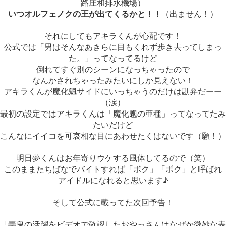
路庄和排水機場）
いつオルフェノクの王が出てくるかと！！
（出ません！）
それにしてもアキラくんが心配です！
公式では「男はそんなあきらに目もくれず歩き去ってしまっ
た。」ってなってるけど
倒れてすぐ別のシーンになっちゃったので
なんかされちゃったみたいにしか見えない！
アキラくんが魔化魍サイドにいっちゃうのだけは勘弁だーー
（涙）
最初の設定ではアキラくんは「魔化魍の亜種」ってなってたみ
たいだけど
こんなにイイコを可哀相な目にあわせたくはないです（願！）
明日夢くんはお年寄りウケする風体してるので（笑）
このままたちばなでバイトすれば「ボク」「ボク」と呼ばれ
アイドルになれると思います♪
そして公式に載ってた次回予告！
「轟鬼の活躍をビデオで確認したおやっさんはなぜか微妙な表