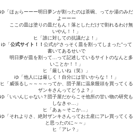
ゆ「ほぉらーーー明日夢ンが割ったのは茶碗、ってか湯のみだ
よーーー
ここの皿は塗りの皿だもん！落としただけで割れるわけ無
いやん！！」
ヒ「誰に対しての抗議だよ！」
ゆ「
公式サイト！！
公式が“さっそく皿を割ってしまった”って
書いてあるせいで
明日夢が皿を割って…って記述しているサイトのなんと多
いことか！！」
ヒ「厳しいね（笑）」
ゆ「他人には厳しく！自分には甘いからな！！」
ヒ「威張るし～～～～ってか、団子屋に温泉饅頭を買ってくる
ザンキさんってどうよ？」
ゆ「いいんじゃない？団子屋だからこそ他所の甘い物の研究も
しなきゃ…」
ヒ「あぁ～そこか…」
ゆ「それよりさ、絶対ザンキさんってお土産にアレ買ってくる
と思ったのに～～」
ヒ「アレ？」