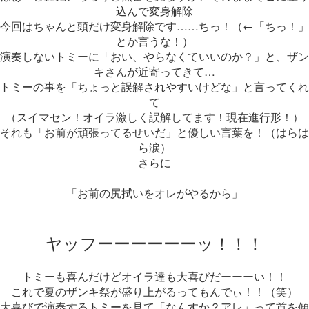
込んで変身解除
今回はちゃんと頭だけ変身解除です……ちっ！（←「ちっ！」
とか言うな！）
演奏しないトミーに「おい、やらなくていいのか？」と、ザン
キさんが近寄ってきて…
トミーの事を「ちょっと誤解されやすいけどな」と言ってくれ
て
（スイマセン！オイラ激しく誤解してます！現在進行形！）
それも「お前が頑張ってるせいだ」と優しい言葉を！（はらは
ら涙）
さらに
「お前の尻拭いをオレがやるから」
ヤッフーーーーーーッ！！！
トミーも喜んだけどオイラ達も大喜びだーーーい！！
これで夏のザンキ祭が盛り上がるってもんでぃ！！（笑）
大喜びで演奏するトミーを見て「なんすか？アレ」って首を傾