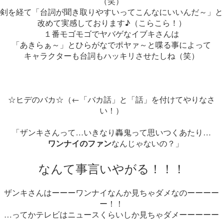
（笑）
剣を経て「台詞が聞き取りやすいってこんなにいいんだ～」と
改めて実感しております♪（こらこら！）
１番モゴモゴでヤバゲなイブキさんは
「あきらぁ～」とひらがなでポヤァ～と喋る事によって
キャラクターも台詞もハッキリさせたしね（笑）
☆ヒデのバカ☆（←「バカ話」と「話」を付けてやりなさ
い！）
「ザンキさんって…いきなり轟鬼って思いつくあたり…
ワンナイのファン
なんじゃないの？」
なんて事言いやがる！！！
ザンキさんはーーーワンナイなんか見ちゃダメなのーーーー
ー！！
…ってかテレビはニュースくらいしか見ちゃダメーーーーー