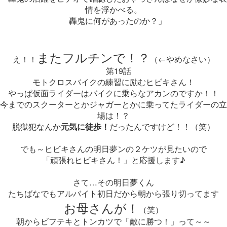
情を浮かべる。
轟鬼に何があったのか？」
またフルチンで！？
え！！
（←やめなさい）
第19話
モトクロスバイクの練習に励むヒビキさん！
やっぱ仮面ライダーはバイクに乗らなアカンのですか！！
今までのスクーターとかジャガーとかに乗ってたライダーの立
場は！？
脱獄犯なんか
元気に徒歩！
だったんですけど！！（笑）
でも～ヒビキさんの明日夢ンの２ケツが見たいので
「頑張れヒビキさん！」と応援します♪
さて…その明日夢くん
たちばなでもアルバイト初日だから朝から張り切ってます
お母さんが！
（笑）
朝からビフテキとトンカツで「敵に勝つ！」って～～