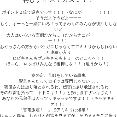
ポイント２倍で逆点でっす！！！（なにがーーーー！！！）
そうだよそうだよーーー
もう、ずーっと一緒にいろ！ってまわりのみんなが後押ししな
いと
大人はいろいろ面倒だから…（だからナニがーーーーー
ー！！！）
おやっさんの方からバケガニじゃなくてアミキリかもしれない
と連絡が入り
ヒビキさんもザンキさんもトミーのところへ！！
ほ～ら、やっぱりみんなで後押しを！！（違うから！）
案の定、苦戦をしている轟鬼
響鬼さんだってコイツは専門じゃないし…
響鬼さんは振り落とされるわ、烈雷は振り飛ばされるわ…
その烈雷を拾って「トドロキ！！」と投げ渡すザンキさん！！
あなたの元弟子はガッツリキャッチですよ！！（キャァキャ
ァ！！）
「雷電激震！！」でアミキリは爆破！！！
はぁ…と轟鬼、ちらりと烈雷を見ますが、そのままそこに座り