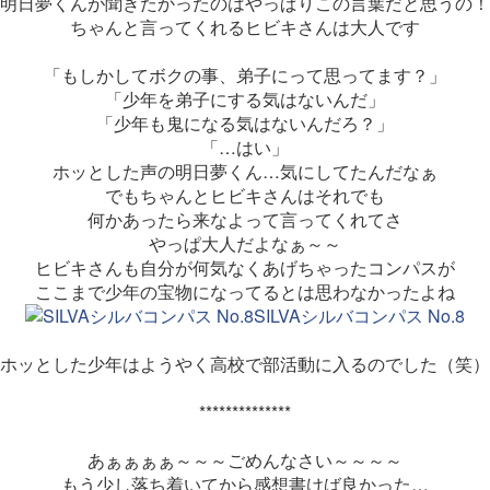
明日夢くんが聞きたかったのはやっぱりこの言葉だと思うの！
ちゃんと言ってくれるヒビキさんは大人です
「もしかしてボクの事、弟子にって思ってます？」
「少年を弟子にする気はないんだ」
「少年も鬼になる気はないんだろ？」
「…はい」
ホッとした声の明日夢くん…気にしてたんだなぁ
でもちゃんとヒビキさんはそれでも
何かあったら来なよって言ってくれてさ
やっぱ大人だよなぁ～～
ヒビキさんも自分が何気なくあげちゃったコンパスが
ここまで少年の宝物になってるとは思わなかったよね
SILVAシルバコンパス No.8
ホッとした少年はようやく高校で部活動に入るのでした（笑）
**************
あぁぁぁぁ～～～ごめんなさい～～～～
もう少し落ち着いてから感想書けば良かった…