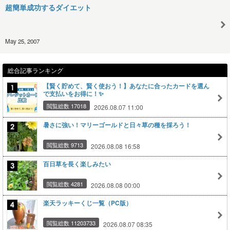
超簡単成功するダイエット
May 25, 2007
総合記事ランキング
【賢く貯めて、賢く使おう！】あなたに合ったカードを選ん
で支払いをお得に！✨
閲覧総数 17018
2026.08.07 11:00
暑さに強い！マリーゴールドと日々草の種を採ろう！
閲覧総数 9713
2026.08.08 16:58
百日草を長く楽しみたい
閲覧総数 4281
2026.08.08 00:00
楽天ラッキーくじ一覧（PC版）
閲覧総数 11203733
2026.08.07 08:35