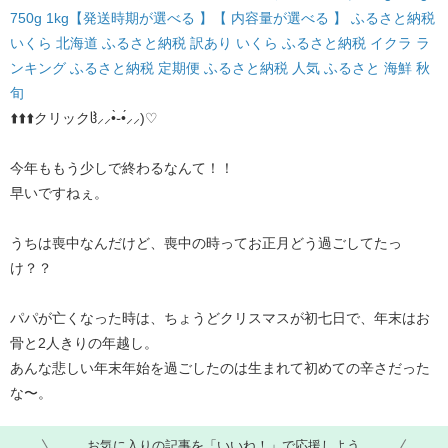
750g 1kg【発送時期が選べる 】【 内容量が選べる 】 ふるさと納税
いくら 北海道 ふるさと納税 訳あり いくら ふるさと納税 イクラ ラ
ンキング ふるさと納税 定期便 ふるさと納税 人気 ふるさと 海鮮 秋
旬
⬆️⬆️⬆️クリックჱ̒⸝⸝•̀֊•́⸝⸝)♡
今年ももう少しで終わるなんて！！
早いですねぇ。
うちは喪中なんだけど、喪中の時ってお正月どう過ごしてたっ
け？？
パパが亡くなった時は、ちょうどクリスマスが初七日で、年末はお
骨と2人きりの年越し。
あんな悲しい年末年始を過ごしたのは生まれて初めての辛さだった
な〜。
お気に入りの記事を「いいね！」で応援しよう