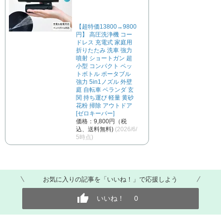
【超特価13800→9800
円】 高圧洗浄機 コー
ドレス 充電式 家庭用
折りたたみ 洗車 強力
噴射 ショートガン 超
小型 コンパクト ペッ
トボトル ポータブル
強力 5in1ノズル 外壁
庭 自転車 ベランダ 玄
関 持ち運び 軽量 黄砂
花粉 掃除 アウトドア
[ゼロキーパー]
価格：9,800円（税
込、送料無料)
(2026/6/
5時点)
お気に入りの記事を「いいね！」で応援しよう
いいね！
0