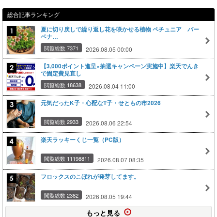
総合記事ランキング
夏に切り戻しで繰り返し花を咲かせる植物 ペチュニア バー
ベナ…
閲覧総数 7371
2026.08.05 00:00
【3,000ポイント進呈×抽選キャンペーン実施中】楽天でんき
で固定費見直し
閲覧総数 18638
2026.08.04 11:00
元気だったK子・心配なT子・せともの市2026
閲覧総数 2933
2026.08.06 22:54
楽天ラッキーくじ一覧（PC版）
閲覧総数 11198811
2026.08.07 08:35
フロックスのこぼれが発芽してます。
閲覧総数 2382
2026.08.05 19:44
もっと見る