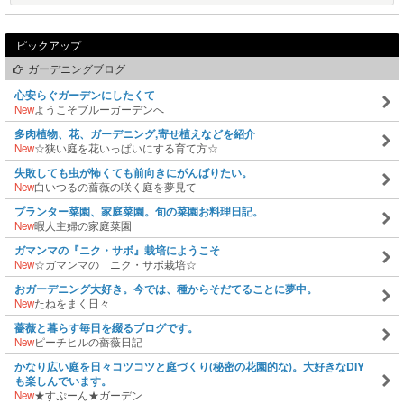
ピックアップ
ガーデニングブログ
心安らぐガーデンにしたくて
New
ようこそブルーガーデンへ
多肉植物、花、ガーデニング,寄せ植えなどを紹介
New
☆狭い庭を花いっぱいにする育て方☆
失敗しても虫が怖くても前向きにがんばりたい。
New
白いつるの薔薇の咲く庭を夢見て
プランター菜園、家庭菜園。旬の菜園お料理日記。
New
暇人主婦の家庭菜園
ガマンマの『ニク・サボ』栽培にようこそ
New
☆ガマンマの ニク・サボ栽培☆
おガーデニング大好き。今では、種からそだてることに夢中。
New
たねをまく日々
薔薇と暮らす毎日を綴るブログです。
New
ピーチヒルの薔薇日記
かなり広い庭を日々コツコツと庭づくり(秘密の花園的な)。大好きなDIY
も楽しんでいます。
New
★すぷーん★ガーデン