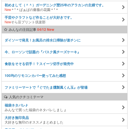
初めまして（＾＾）ガーデニング歴25年のアラカンの主婦です。
New
＊*＊ばぁばの薔薇の花園＊*＊
手芸やクラフトなど作ることが大好きです。
New
そら豆プリント倶楽部
みんなの注目記事
04/12 New
ダイソーで発見！お風呂の排水口掃除が楽チンに
今、ローソンで話題の『バスク風チーズケーキ』
食欲をそそる切手！？スイーツ切手が発売中
100均のリモコンカバー使ってみた感想
ファミリーマートで『ぐでたま燻製風くん玉』が登場
人気のクチコミテーマ
福袋ネタバレ♪
みんなで買った福袋のネタバレしましょ
大好き無印良品
大好きな無印のオススメまとめました